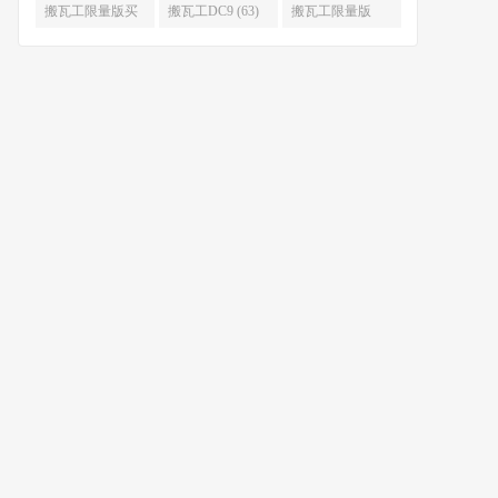
限量版补货 (67)
么时候补货 (67)
搬瓦工限量版买
搬瓦工DC9 (63)
搬瓦工限量版
不到 (67)
49.99 (62)