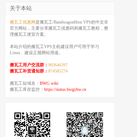
关于本站
搬瓦工优惠网
是搬瓦工/BandwagonHost VPS的中文非
官方网站，主要分享搬瓦工优惠码和搬瓦工教程，整
理搬瓦工便宜方案。
本站介绍的搬瓦工VPS主机建议用户可用于学习
Linux、建设正规网站用途。
搬瓦工用户交流群：
903646397
搬瓦工补货通知群：
874585274
搬瓦工短域名：
BWG.wiki
搬瓦工库存监控：
https://status.bwgyhw.cn