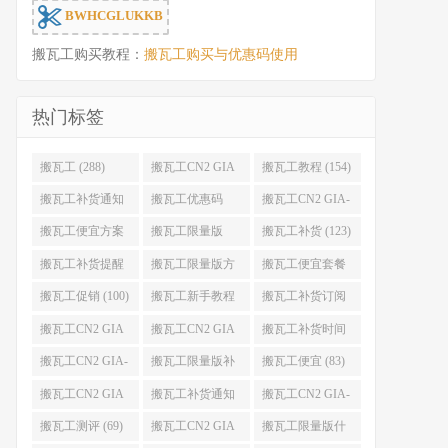
BWHCGLUKKB
搬瓦工购买教程：
搬瓦工购买与优惠码使用
热门标签
搬瓦工 (288)
搬瓦工CN2 GIA
搬瓦工教程 (154)
(176)
搬瓦工补货通知
搬瓦工优惠码
搬瓦工CN2 GIA-
(132)
(131)
E (130)
搬瓦工便宜方案
搬瓦工限量版
搬瓦工补货 (123)
(128)
(126)
搬瓦工补货提醒
搬瓦工限量版方
搬瓦工便宜套餐
(106)
案 (106)
(103)
搬瓦工促销 (100)
搬瓦工新手教程
搬瓦工补货订阅
(98)
(98)
搬瓦工CN2 GIA
搬瓦工CN2 GIA
搬瓦工补货时间
便宜方案 (92)
限量版 (90)
(89)
搬瓦工CN2 GIA-
搬瓦工限量版补
搬瓦工便宜 (83)
E限量版 (84)
货 (84)
搬瓦工CN2 GIA
搬瓦工补货通知
搬瓦工CN2 GIA-
优惠 (82)
QQ群 (76)
E便宜套餐 (76)
搬瓦工测评 (69)
搬瓦工CN2 GIA
搬瓦工限量版什