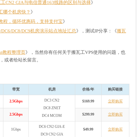
瓦工CN2 GIA与电信普通163线路的区别与选择
》
工哪个机房快？
》
教程，循环优惠码，支持支付宝
》
C4/DC6/DC8/DC9机房演示站点地址汇总
》，测试IP分享：《
搬瓦
Host教程整理页
》，当然你有任何关于搬瓦工VPS使用的问题，也
，或者给站长留言。
带宽
机房
价格/年
购买链接
DC3 CN2
2.5Gbps
$169.99
立即购买
DC8 ZNET
2.5Gbps
$299.99
立即购买
DC4 MCOM
DC6 CN2 GIA-E
1Gbps
$49.99
立即购买
DC9 CN2 GIA