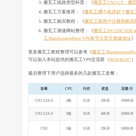
搬瓦工线路类型科普：《
搬瓦工CN2 GT、搬
搬瓦工方案推荐：《
搬瓦工哪个机房好？搬瓦
搬瓦工购买教程：《
搬瓦工新用户注册和购买
搬瓦工测速网站整理：《
搬瓦工DC2/DC3/D
工/BandwagonHost VPS各节点官方测速地址
》
更多搬瓦工教程整理可以参考《
搬瓦工/Bandwagon
可以加入本站提供的搬瓦工VPS交流群（
903646397
）
最后整理下用户选择最多的几款搬瓦工套餐：
套餐
CPU
内存
硬盘
流量/月
CN2 GIA-E
2核
1GB
20GB
1000GB
CN2 GIA-E
3核
2GB
40GB
2000GB
CN2
1核
1GB
20GB
1000GB