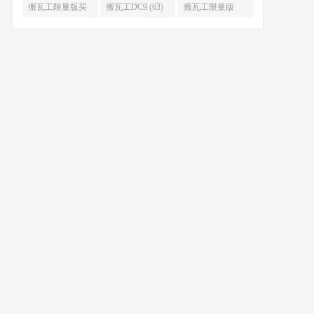
限量版补货 (67)
么时候补货 (67)
搬瓦工限量版买
搬瓦工DC9 (63)
搬瓦工限量版
不到 (67)
49.99 (62)