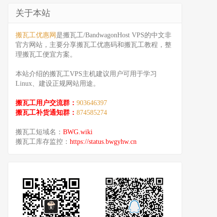
关于本站
搬瓦工优惠网
是搬瓦工/BandwagonHost VPS的中文非
官方网站，主要分享搬瓦工优惠码和搬瓦工教程，整
理搬瓦工便宜方案。
本站介绍的搬瓦工VPS主机建议用户可用于学习
Linux、建设正规网站用途。
搬瓦工用户交流群：
903646397
搬瓦工补货通知群：
874585274
搬瓦工短域名：
BWG.wiki
搬瓦工库存监控：
https://status.bwgyhw.cn