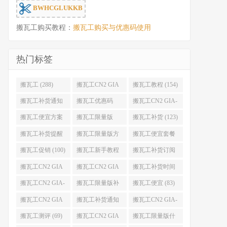
BWHCGLUKKB
搬瓦工购买教程：
搬瓦工购买与优惠码使用
热门标签
搬瓦工 (288)
搬瓦工CN2 GIA
搬瓦工教程 (154)
(176)
搬瓦工补货通知
搬瓦工优惠码
搬瓦工CN2 GIA-
(132)
(131)
E (130)
搬瓦工便宜方案
搬瓦工限量版
搬瓦工补货 (123)
(128)
(126)
搬瓦工补货提醒
搬瓦工限量版方
搬瓦工便宜套餐
(106)
案 (106)
(103)
搬瓦工促销 (100)
搬瓦工新手教程
搬瓦工补货订阅
(98)
(98)
搬瓦工CN2 GIA
搬瓦工CN2 GIA
搬瓦工补货时间
便宜方案 (92)
限量版 (90)
(89)
搬瓦工CN2 GIA-
搬瓦工限量版补
搬瓦工便宜 (83)
E限量版 (84)
货 (84)
搬瓦工CN2 GIA
搬瓦工补货通知
搬瓦工CN2 GIA-
优惠 (82)
QQ群 (76)
E便宜套餐 (76)
搬瓦工测评 (69)
搬瓦工CN2 GIA
搬瓦工限量版什