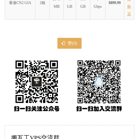
香港CN2 GIA
2核
$899.99
MB
GB
GB
Gbps
购
买
赞(
0
)
搬瓦工VPS交流群