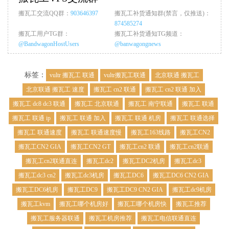
搬瓦工交流QQ群：
903646397
搬瓦工补货通知群(禁言，仅推送)：
874585274
搬瓦工用户TG群：
搬瓦工补货通知TG频道：
@BandwagonHostUsers
@banwagongnews
标签：
vultr 搬瓦工 联通
vultr搬瓦工联通
北京联通 搬瓦工
北京联通 搬瓦工 速度
搬瓦工 cn2 联通
搬瓦工 cn2 联通 加入
搬瓦工 dc8 dc3 联通
搬瓦工 北京联通
搬瓦工 南宁联通
搬瓦工 联通
搬瓦工 联通 ip
搬瓦工 联通 加入
搬瓦工 联通 机房
搬瓦工 联通选择
搬瓦工 联通速度
搬瓦工 联通速度慢
搬瓦工163线路
搬瓦工CN2
搬瓦工CN2 GIA
搬瓦工CN2 GT
搬瓦工cn2 联通
搬瓦工cn2联通
搬瓦工cn2联通直连
搬瓦工dc2
搬瓦工DC2机房
搬瓦工dc3
搬瓦工dc3 cn2
搬瓦工dc3机房
搬瓦工DC6
搬瓦工DC6 CN2 GIA
搬瓦工DC6机房
搬瓦工DC9
搬瓦工DC9 CN2 GIA
搬瓦工dc9机房
搬瓦工kvm
搬瓦工哪个机房好
搬瓦工哪个机房快
搬瓦工推荐
搬瓦工服务器联通
搬瓦工机房推荐
搬瓦工电信联通直连