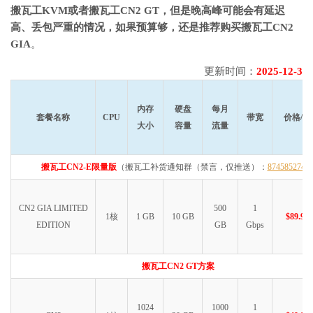
搬瓦工KVM或者搬瓦工CN2 GT，但是晚高峰可能会有延迟
高、丢包严重的情况，如果预算够，还是推荐购买搬瓦工CN2
GIA
。
更新时间：
2025-12-3
内存
硬盘
每月
套餐名称
CPU
带宽
价格/年
大小
容量
流量
搬瓦工CN2-E限量版
（搬瓦工补货通知群（禁言，仅推送）：
874585274
CN2 GIA LIMITED
500
1
1核
1 GB
10 GB
$89.99
EDITION
GB
Gbps
搬瓦工CN2 GT方案
1024
1000
1