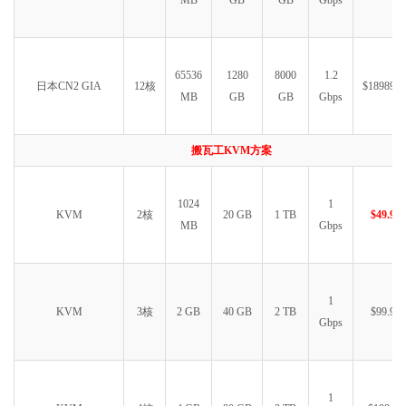
MB
GB
GB
Gbps
65536
1280
8000
1.2
日本CN2 GIA
12核
$18989.9
MB
GB
GB
Gbps
搬瓦工KVM方案
1024
1
KVM
2核
20 GB
1 TB
$49.99
MB
Gbps
1
KVM
3核
2 GB
40 GB
2 TB
$99.99
Gbps
1