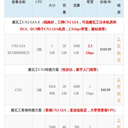
套餐名称
CPU
带宽
价格/年
大小
容
流量
链
量
接
搬瓦工CN2-GIA-E（
线路好，三网CN2 GIA，可选搬瓦工日本机房和
DC6、DC9两个CN2 GIA机房，2.5Gbps带宽，建站推荐
）
立
CN2 GIA
1
20
1000
2.5
即
2核
$169.99
ECOMMERCE
GB
GB
GB
Gbps
购
买
搬瓦工CN2特惠方案（
性价比，新手入门推荐
）
立
1024
20
1000
1
即
CN2
1核
$49.99
MB
GB
GB
Gbps
购
买
搬瓦工香港特惠方案（
香港CN2 GIA，直连低延迟，大带宽香港VPS
）
立
2048
40
500
1
即