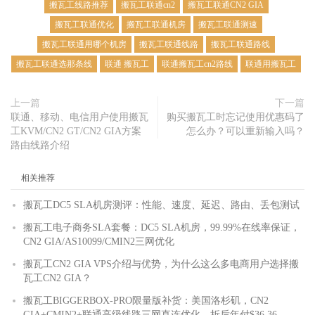
搬瓦工线路推荐
搬瓦工联通cn2
搬瓦工联通CN2 GIA
搬瓦工联通优化
搬瓦工联通机房
搬瓦工联通测速
搬瓦工联通用哪个机房
搬瓦工联通线路
搬瓦工联通路线
搬瓦工联通选那条线
联通 搬瓦工
联通搬瓦工cn2路线
联通用搬瓦工
上一篇
下一篇
联通、移动、电信用户使用搬瓦
购买搬瓦工时忘记使用优惠码了
工KVM/CN2 GT/CN2 GIA方案
怎么办？可以重新输入吗？
路由线路介绍
相关推荐
搬瓦工DC5 SLA机房测评：性能、速度、延迟、路由、丢包测试
搬瓦工电子商务SLA套餐：DC5 SLA机房，99.99%在线率保证，
CN2 GIA/AS10099/CMIN2三网优化
搬瓦工CN2 GIA VPS介绍与优势，为什么这么多电商用户选择搬
瓦工CN2 GIA？
搬瓦工BIGGERBOX-PRO限量版补货：美国洛杉矶，CN2
GIA+CMIN2+联通高级线路三网直连优化，折后年付$36.36