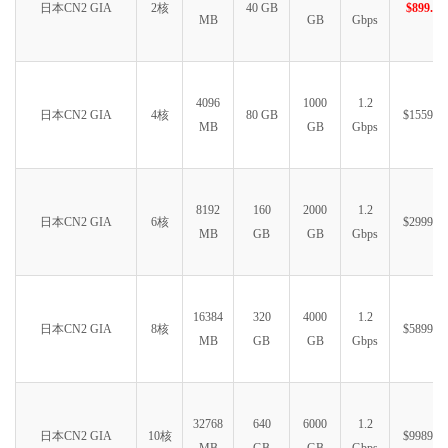
日本CN2 GIA
2核
40 GB
$899.99
MB
GB
Gbps
4096
1000
1.2
日本CN2 GIA
4核
80 GB
$1559.99
MB
GB
Gbps
8192
160
2000
1.2
日本CN2 GIA
6核
$2999.99
MB
GB
GB
Gbps
16384
320
4000
1.2
日本CN2 GIA
8核
$5899.99
MB
GB
GB
Gbps
32768
640
6000
1.2
日本CN2 GIA
10核
$9989.99