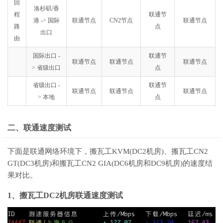
回
洛杉矶/香
程
联通节
港 -> 国际
联通节点
CN2节点
联通节点
路
点
出口
由
国际出口 -
联通节
联通节点
联通节点
联通节点
> 省级出口
点
省级出口 -
联通节
联通节点
联通节点
联通节点
> 本地
点
二、联通速度测试
下面是联通网络环境下，搬瓦工KVM(DC2机房)、搬瓦工CN2
GT(DC3机房)和搬瓦工CN2 GIA(DC6机房和DC9机房)的速度结
果对比。
1、搬瓦工DC2机房联通速度测试