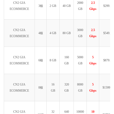
CN2 GIA
2000
2.5
3核
2 GB
40 GB
$299.99
ECOMMERCE
GB
Gbps
CN2 GIA
3000
2.5
4核
4 GB
80 GB
$549.99
ECOMMERCE
GB
Gbps
CN2 GIA
160
5000
5
6核
8 GB
$879.99
ECOMMERCE
GB
GB
Gbps
CN2 GIA
16
320
8000
5
8核
$1599.99
ECOMMERCE
GB
GB
GB
Gbps
CN2 GIA
32
640
10000
10