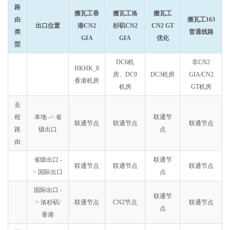
路
搬瓦工香
搬瓦工洛
搬瓦工
由
搬瓦工163
出口位置
港CN2
杉矶CN2
CN2 GT
类
普通线路
GIA
GIA
优化
型
DC6机
非CN2
HKHK_8
房、DC9
DC3机房
GIA/CN2
香港机房
机房
GT机房
去
程
本地 -> 省
联通节
联通节点
联通节点
联通节点
路
级出口
点
由
省级出口 -
联通节
联通节点
联通节点
联通节点
> 国际出口
点
国际出口 -
联通节
> 洛杉矶/
联通节点
CN2节点
联通节点
点
香港