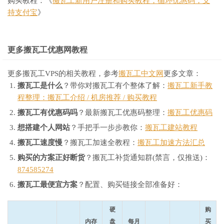
购买教程：《
搬瓦工新用户注册和购买教程，循环优惠码，支
持支付宝
》
更多搬瓦工优惠网教程
更多搬瓦工VPS的相关教程，参考
搬瓦工中文网
更多文章：
搬瓦工是什么
？带你对搬瓦工有个整体了解：
搬瓦工新手教
程整理：搬瓦工介绍 / 机房推荐 / 购买教程
搬瓦工有优惠码吗
？最新搬瓦工优惠码整理：
搬瓦工优惠码
想搭建个人网站
？手把手一步步教你：
搬瓦工建站教程
搬瓦工速度慢
？搬瓦工加速全教程：
搬瓦工加速方法汇总
购买的方案正好断货
？搬瓦工补货通知群(禁言，仅推送)：
874585274
搬瓦工最便宜方案
？配置、购买链接全部准备好：
硬
购
内存
盘
每月
买