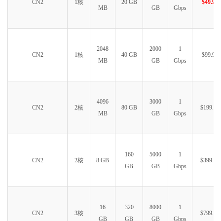
CN2
1核
20 GB
$49.99
MB
GB
Gbps
2048
2000
1
CN2
1核
40 GB
$99.99
MB
GB
Gbps
4096
3000
1
CN2
2核
80 GB
$199.99
MB
GB
Gbps
160
5000
1
CN2
2核
8 GB
$399.99
GB
GB
Gbps
16
320
8000
1
CN2
3核
$799.99
GB
GB
GB
Gbps