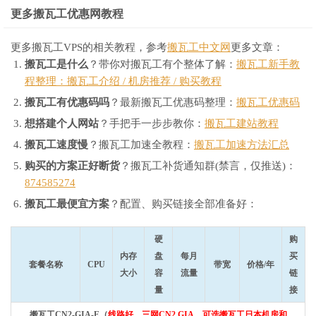
更多搬瓦工优惠网教程
更多搬瓦工VPS的相关教程，参考
搬瓦工中文网
更多文章：
搬瓦工是什么
？带你对搬瓦工有个整体了解：
搬瓦工新手教
程整理：搬瓦工介绍 / 机房推荐 / 购买教程
搬瓦工有优惠码吗
？最新搬瓦工优惠码整理：
搬瓦工优惠码
想搭建个人网站
？手把手一步步教你：
搬瓦工建站教程
搬瓦工速度慢
？搬瓦工加速全教程：
搬瓦工加速方法汇总
购买的方案正好断货
？搬瓦工补货通知群(禁言，仅推送)：
874585274
搬瓦工最便宜方案
？配置、购买链接全部准备好：
硬
购
内存
盘
每月
买
套餐名称
CPU
带宽
价格/年
大小
容
流量
链
量
接
搬瓦工CN2-GIA-E（
线路好，三网CN2 GIA，可选搬瓦工日本机房和