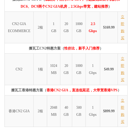
DC6、DC9两个CN2 GIA机房，2.5Gbps带宽，建站推荐
）
立
CN2 GIA
1
20
1000
2.5
即
2核
$169.99
ECOMMERCE
GB
GB
GB
Gbps
购
买
搬瓦工CN2特惠方案（
性价比，新手入门推荐
）
立
1024
20
1000
1
即
CN2
1核
$49.99
MB
GB
GB
Gbps
购
买
搬瓦工香港特惠方案（
香港CN2 GIA，直连低延迟，大带宽香港VPS
）
立
2048
40
500
1
即
香港CN2 GIA
2核
$899.99
MB
GB
GB
Gbps
购
买