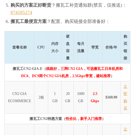
购买的方案正好断货
？搬瓦工补货通知群(禁言，仅推送)：
874585274
搬瓦工最便宜方案
？配置、购买链接全部准备好：
硬
购
内存
盘
每月
买
套餐名称
CPU
带宽
价格/年
大小
容
流量
链
量
接
搬瓦工CN2-GIA-E（
线路好，三网CN2 GIA，可选搬瓦工日本机房和
DC6、DC9两个CN2 GIA机房，2.5Gbps带宽，建站推荐
）
立
CN2 GIA
1
20
1000
2.5
即
2核
$169.99
ECOMMERCE
GB
GB
GB
Gbps
购
买
搬瓦工CN2特惠方案（
性价比，新手入门推荐
）
立