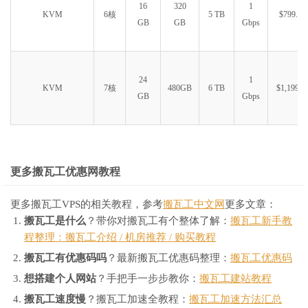
16
320
1
KVM
6核
5 TB
$799.99
GB
GB
Gbps
24
1
KVM
7核
480GB
6 TB
$1,199.9
GB
Gbps
更多搬瓦工优惠网教程
更多搬瓦工VPS的相关教程，参考
搬瓦工中文网
更多文章：
搬瓦工是什么
？带你对搬瓦工有个整体了解：
搬瓦工新手教
程整理：搬瓦工介绍 / 机房推荐 / 购买教程
搬瓦工有优惠码吗
？最新搬瓦工优惠码整理：
搬瓦工优惠码
想搭建个人网站
？手把手一步步教你：
搬瓦工建站教程
搬瓦工速度慢
？搬瓦工加速全教程：
搬瓦工加速方法汇总