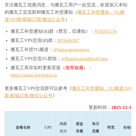
关注搬瓦工优惠消息，与搬瓦工用户一起交流，欢迎加入本站
的搬瓦工交流群和搬瓦工补货通知（
搬瓦工补货通知，TG频
道/QQ群/邮箱订阅/微信公众号
）：
搬瓦工补货通知QQ群（禁言，仅通知）：
874585274
搬瓦工VPS交流QQ群：
903646397
搬瓦工补货TG频道：
@banwagongnews
搬瓦工VPS交流TG群组：
@BandwagonHostUsers
搬瓦工库存实时更新页面（
推荐收藏
）：
https://status.bwgyhw.cn
更多搬瓦工VPS交流群可以参考《
搬瓦工补货通知，TG频道/QQ
群/邮箱订阅/微信公众号
》
更新时间：
2025-12-3
内存
硬盘
每月
套餐名称
CPU
带宽
价格/年
大小
容量
流量