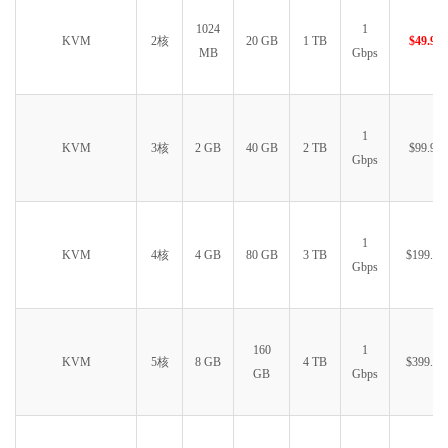
1024
1
KVM
2核
20 GB
1 TB
$49.99
MB
Gbps
1
KVM
3核
2 GB
40 GB
2 TB
$99.99
Gbps
1
KVM
4核
4 GB
80 GB
3 TB
$199.99
Gbps
160
1
KVM
5核
8 GB
4 TB
$399.99
GB
Gbps