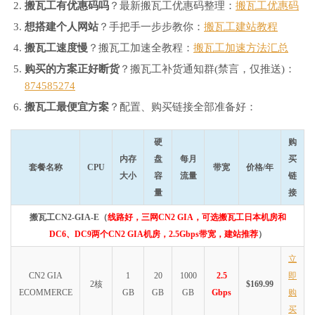
搬瓦工有优惠码吗
？最新搬瓦工优惠码整理：
搬瓦工优惠码
想搭建个人网站
？手把手一步步教你：
搬瓦工建站教程
搬瓦工速度慢
？搬瓦工加速全教程：
搬瓦工加速方法汇总
购买的方案正好断货
？搬瓦工补货通知群(禁言，仅推送)：
874585274
搬瓦工最便宜方案
？配置、购买链接全部准备好：
硬
购
内存
盘
每月
买
套餐名称
CPU
带宽
价格/年
大小
容
流量
链
量
接
搬瓦工CN2-GIA-E（
线路好，三网CN2 GIA，可选搬瓦工日本机房和
DC6、DC9两个CN2 GIA机房，2.5Gbps带宽，建站推荐
）
立
CN2 GIA
1
20
1000
2.5
即
2核
$169.99
ECOMMERCE
GB
GB
GB
Gbps
购
买