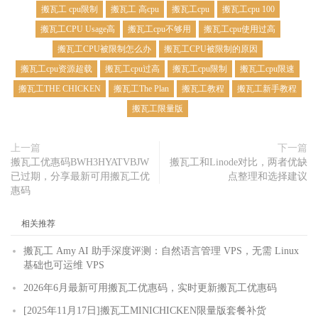
搬瓦工 cpu限制
搬瓦工 高cpu
搬瓦工cpu
搬瓦工cpu 100
搬瓦工CPU Usage高
搬瓦工cpu不够用
搬瓦工cpu使用过高
搬瓦工CPU被限制怎么办
搬瓦工CPU被限制的原因
搬瓦工cpu资源超载
搬瓦工cpu过高
搬瓦工cpu限制
搬瓦工cpu限速
搬瓦工THE CHICKEN
搬瓦工The Plan
搬瓦工教程
搬瓦工新手教程
搬瓦工限量版
上一篇
下一篇
搬瓦工优惠码BWH3HYATVBJW
搬瓦工和Linode对比，两者优缺
已过期，分享最新可用搬瓦工优
点整理和选择建议
惠码
相关推荐
搬瓦工 Amy AI 助手深度评测：自然语言管理 VPS，无需 Linux
基础也可运维 VPS
2026年6月最新可用搬瓦工优惠码，实时更新搬瓦工优惠码
[2025年11月17日]搬瓦工MINICHICKEN限量版套餐补货