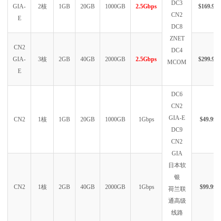
DC3
GIA-
2核
1GB
20GB
1000GB
2.5Gbps
$169.99
CN2
E
DC8
ZNET
CN2
DC4
GIA-
3核
2GB
40GB
2000GB
2.5Gbps
$299.99
MCOM
E
DC6
CN2
GIA-E
CN2
1核
1GB
20GB
1000GB
1Gbps
$49.99
DC9
CN2
GIA
日本软
银
CN2
1核
2GB
40GB
2000GB
1Gbps
$99.99
荷兰联
通高级
线路