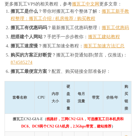
更多搬瓦工VPS的相关教程，参考
搬瓦工中文网
更多文章：
搬瓦工是什么
？带你对搬瓦工有个整体了解：
搬瓦工新手教
程整理：搬瓦工介绍 / 机房推荐 / 购买教程
搬瓦工有优惠码吗
？最新搬瓦工优惠码整理：
搬瓦工优惠码
想搭建个人网站
？手把手一步步教你：
搬瓦工建站教程
搬瓦工速度慢
？搬瓦工加速全教程：
搬瓦工加速方法汇总
购买的方案正好断货
？搬瓦工补货通知群(禁言，仅推送)：
874585274
搬瓦工最便宜方案
？配置、购买链接全部准备好：
硬
购
内存
盘
每月
买
套餐名称
CPU
带宽
价格/年
大小
容
流量
链
量
接
搬瓦工CN2-GIA-E（
线路好，三网CN2 GIA，可选搬瓦工日本机房和
DC6、DC9两个CN2 GIA机房，2.5Gbps带宽，建站推荐
）