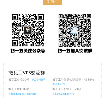
赞(
0
)
搬瓦工VPS交流群
搬瓦工交流QQ群：
903646397
搬瓦工补货通知群(禁言，仅推送)：
874585274
搬瓦工用户TG群：
搬瓦工补货通知TG频道：
@BandwagonHostUsers
@banwagongnews