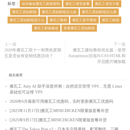
标签：
如何修改搬瓦工邮箱密码
搬瓦工便宜套餐
搬瓦工便宜方案
搬瓦工原始邮箱
搬瓦工原始邮箱怎么改
搬瓦工原始邮箱怎么看
搬瓦工原始邮箱是什么
搬瓦工教程
搬瓦工新手教程
搬瓦工邮箱
搬瓦工邮箱被改
查看搬瓦工原始邮箱
上一篇
下一篇
2020年搬瓦工双十一和黑色星期
搬瓦工建站教程优化篇：使用
五是否会有促销优惠活动？
Autoptimize压缩JS/CSS/HTML和
开启图片懒加载
相关推荐
搬瓦工 Amy AI 助手深度评测：自然语言管理 VPS，无需 Linux
基础也可运维 VPS
2026年6月最新可用搬瓦工优惠码，实时更新搬瓦工优惠码
[2025年11月17日]搬瓦工MINICHICKEN限量版套餐补货
[2025年9月17日]搬瓦工MINICHICKEN限量版套餐补货
搬瓦工The Tokyo Plan v2：日本东京限量版，配置翻倍，三网