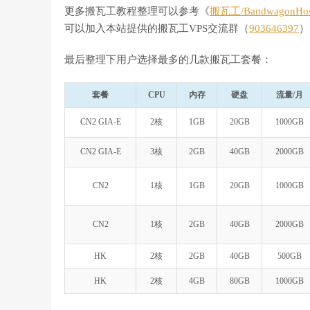
更多搬瓦工教程整理可以参考《
搬瓦工/Bandwagon
可以加入本站提供的搬瓦工VPS交流群（
903646397
）
最后整理下用户选择最多的几款搬瓦工套餐：
套餐
CPU
内存
硬盘
流量/月
CN2 GIA-E
2核
1GB
20GB
1000GB
CN2 GIA-E
3核
2GB
40GB
2000GB
CN2
1核
1GB
20GB
1000GB
CN2
1核
2GB
40GB
2000GB
HK
2核
2GB
40GB
500GB
HK
2核
4GB
80GB
1000GB