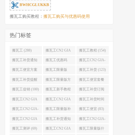
BWHCGLUKKB
搬瓦工购买教程：
搬瓦工购买与优惠码使用
热门标签
搬瓦工 (288)
搬瓦工CN2 GIA
搬瓦工教程 (154)
(176)
搬瓦工补货通知
搬瓦工优惠码
搬瓦工CN2 GIA-
(132)
(131)
E (130)
搬瓦工便宜方案
搬瓦工限量版
搬瓦工补货 (123)
(128)
(126)
搬瓦工补货提醒
搬瓦工限量版方
搬瓦工便宜套餐
(106)
案 (106)
(103)
搬瓦工促销 (100)
搬瓦工新手教程
搬瓦工补货订阅
(98)
(98)
搬瓦工CN2 GIA
搬瓦工CN2 GIA
搬瓦工补货时间
便宜方案 (92)
限量版 (90)
(89)
搬瓦工CN2 GIA-
搬瓦工限量版补
搬瓦工便宜 (83)
E限量版 (84)
货 (84)
搬瓦工CN2 GIA
搬瓦工补货通知
搬瓦工CN2 GIA-
优惠 (82)
QQ群 (76)
E便宜套餐 (76)
搬瓦工测评 (69)
搬瓦工CN2 GIA
搬瓦工限量版什