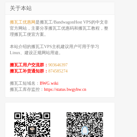
关于本站
搬瓦工优惠网
是搬瓦工/BandwagonHost VPS的中文非
官方网站，主要分享搬瓦工优惠码和搬瓦工教程，整
理搬瓦工便宜方案。
本站介绍的搬瓦工VPS主机建议用户可用于学习
Linux、建设正规网站用途。
搬瓦工用户交流群：
903646397
搬瓦工补货通知群：
874585274
搬瓦工短域名：
BWG.wiki
搬瓦工库存监控：
https://status.bwgyhw.cn