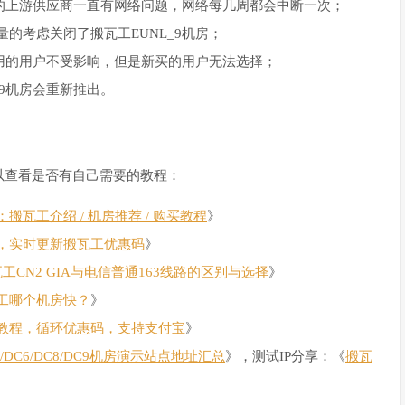
房的上游供应商一直有网络问题，网络每几周都会中断一次；
的考虑关闭了搬瓦工EUNL_9机房；
使用的用户不受影响，但是新买的用户无法选择；
_9机房会重新推出。
以查看是否有自己需要的教程：
瓦工介绍 / 机房推荐 / 购买教程
》
，实时更新搬瓦工优惠码
》
瓦工CN2 GIA与电信普通163线路的区别与选择
》
工哪个机房快？
》
教程，循环优惠码，支持支付宝
》
C4/DC6/DC8/DC9机房演示站点地址汇总
》，测试IP分享：《
搬瓦