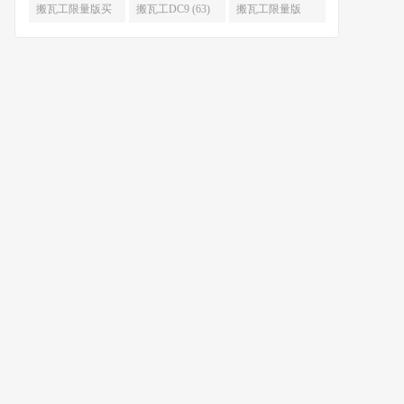
限量版补货 (67)
么时候补货 (67)
搬瓦工限量版买
搬瓦工DC9 (63)
搬瓦工限量版
不到 (67)
49.99 (62)