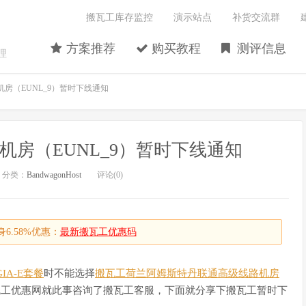
搬瓦工库存监控
演示站点
补货交流群
方案推荐
购买教程
测评信息
理
房（EUNL_9）暂时下线通知
房（EUNL_9）暂时下线通知
分类：
BandwagonHost
评论(0)
6.58%优惠：
最新搬瓦工优惠码
GIA-E套餐
时不能选择
搬瓦工荷兰阿姆斯特丹联通高级线路机房
瓦工优惠网就此事咨询了搬瓦工客服，下面就分享下搬瓦工暂时下