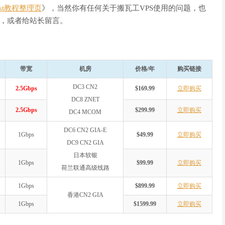
Host教程整理页
》，当然你有任何关于搬瓦工VPS使用的问题，也
，或者给站长留言。
带宽
机房
价格/年
购买链接
DC3 CN2
2.5Gbps
$169.99
立即购买
DC8 ZNET
2.5Gbps
$299.99
立即购买
DC4 MCOM
DC6 CN2 GIA-E
1Gbps
$49.99
立即购买
DC9 CN2 GIA
日本软银
1Gbps
$99.99
立即购买
荷兰联通高级线路
1Gbps
$899.99
立即购买
香港CN2 GIA
1Gbps
$1599.99
立即购买