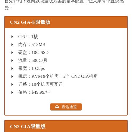
首先介绍下这两款限量版方案的基本配置，让大家有个直观感
受：
CN2 GIA-E限量版
CPU：1核
内存：512MB
硬盘：10G SSD
流量：500G/月
带宽：1 Gbps
机房：KVM 9个机房 + 2个 CN2 GIA机房
迁移：10个机房可互迁
价格：$49.99/年
直达通道
CN2 GIA限量版