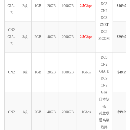
DC3
GIA-
2核
1GB
20GB
1000GB
2.5Gbps
$169.99
CN2
E
DC8
ZNET
CN2
DC4
GIA-
3核
2GB
40GB
2000GB
2.5Gbps
$299.99
MCOM
E
DC6
CN2
GIA-E
CN2
1核
1GB
20GB
1000GB
1Gbps
$49.99
DC9
CN2
GIA
日本软
银
CN2
1核
2GB
40GB
2000GB
1Gbps
$99.99
荷兰联
通高级
线路