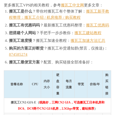
更多搬瓦工VPS的相关教程，参考
搬瓦工中文网
更多文章：
搬瓦工是什么
？带你对搬瓦工有个整体了解：
搬瓦工新手教
程整理：搬瓦工介绍 / 机房推荐 / 购买教程
搬瓦工有优惠码吗
？最新搬瓦工优惠码整理：
搬瓦工优惠码
想搭建个人网站
？手把手一步步教你：
搬瓦工建站教程
搬瓦工速度慢
？搬瓦工加速全教程：
搬瓦工加速方法汇总
购买的方案正好断货
？搬瓦工补货通知群(禁言，仅推送)：
874585274
搬瓦工最便宜方案
？配置、购买链接全部准备好：
硬
购
内存
盘
每月
买
套餐名称
CPU
带宽
价格/年
大小
容
流量
链
量
接
搬瓦工CN2-GIA-E（
线路好，三网CN2 GIA，可选搬瓦工日本机房和
DC6、DC9两个CN2 GIA机房，2.5Gbps带宽，建站推荐
）