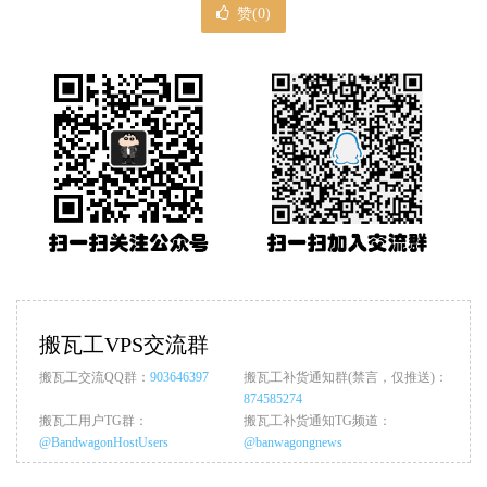
赞(
0
)
搬瓦工VPS交流群
搬瓦工交流QQ群：
903646397
搬瓦工补货通知群(禁言，仅推送)：
874585274
搬瓦工用户TG群：
搬瓦工补货通知TG频道：
@BandwagonHostUsers
@banwagongnews