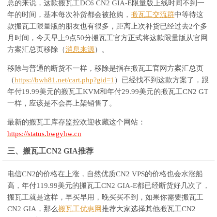
总的来说，这款搬瓦工DC6 CN2 GIA-E限量版上线时间不到一
年的时间，基本每次补货都会被抢购，
搬瓦工交流群
中等待这
款搬瓦工限量版的朋友也有很多，距离上次补货已经过去2个多
月时间，今天早上9点50分搬瓦工官方正式将这款限量版从官网
方案汇总页移除（
消息来源
）。
移除与普通的断货不一样，移除是指在搬瓦工官网方案汇总页
（
https://bwh81.net/cart.php?gid=1
）已经找不到这款方案了，跟
年付19.99美元的搬瓦工KVM和年付29.99美元的搬瓦工CN2 GT
一样，应该是不会再上架销售了。
最新的搬瓦工库存监控欢迎收藏这个网站：
https://status.bwgyhw.cn
三、搬瓦工CN2 GIA推荐
电信CN2的价格在上涨，自然优质CN2 VPS的价格也会水涨船
高，年付119.99美元的搬瓦工CN2 GIA-E都已经断货好几次了，
搬瓦工就是这样，早买早用，晚买买不到，如果你需要搬瓦工
CN2 GIA，那么
搬瓦工优惠网
推荐大家选择其他搬瓦工CN2