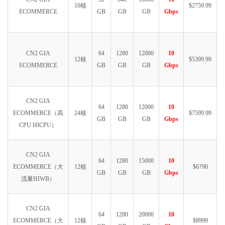
10核
$2759.99
ECOMMERCE
GB
GB
GB
Gbps
CN2 GIA
64
1280
12000
10
12核
$5399.99
ECOMMERCE
GB
GB
GB
Gbps
CN2 GIA
64
1280
12000
10
ECOMMERCE（高
24核
$7599.99
GB
GB
GB
Gbps
CPU HICPU）
CN2 GIA
64
1280
15000
10
ECOMMERCE（大
12核
$6790
GB
GB
GB
Gbps
流量HIWB）
CN2 GIA
64
1280
20000
10
ECOMMERCE（大
12核
$8999