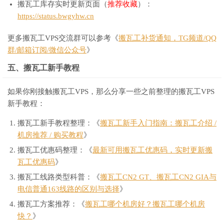
搬瓦工库存实时更新页面（
推荐收藏
）：
https://status.bwgyhw.cn
更多搬瓦工VPS交流群可以参考《
搬瓦工补货通知，TG频道/QQ
群/邮箱订阅/微信公众号
》
五、搬瓦工新手教程
如果你刚接触搬瓦工VPS，那么分享一些之前整理的搬瓦工VPS
新手教程：
搬瓦工新手教程整理：《
搬瓦工新手入门指南：搬瓦工介绍 /
机房推荐 / 购买教程
》
搬瓦工优惠码整理：《
最新可用搬瓦工优惠码，实时更新搬
瓦工优惠码
》
搬瓦工线路类型科普：《
搬瓦工CN2 GT、搬瓦工CN2 GIA与
电信普通163线路的区别与选择
》
搬瓦工方案推荐：《
搬瓦工哪个机房好？搬瓦工哪个机房
快？
》