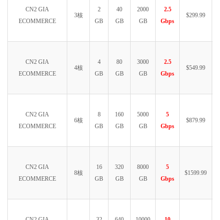
CN2 GIA
2
40
2000
2.5
3核
$299.99
ECOMMERCE
GB
GB
GB
Gbps
CN2 GIA
4
80
3000
2.5
4核
$549.99
ECOMMERCE
GB
GB
GB
Gbps
CN2 GIA
8
160
5000
5
6核
$879.99
ECOMMERCE
GB
GB
GB
Gbps
CN2 GIA
16
320
8000
5
8核
$1599.99
ECOMMERCE
GB
GB
GB
Gbps
CN2 GIA
32
640
10000
10