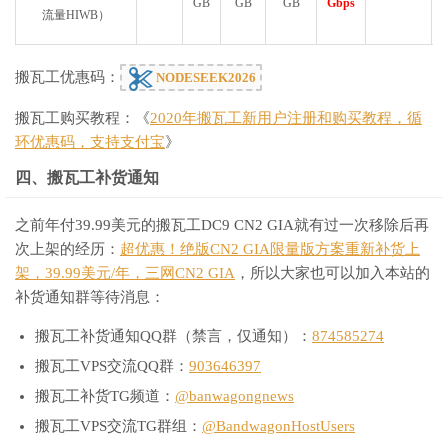
GB
GB
GB
Gbps
流量HIWB）
搬瓦工优惠码：
NODESEEK2026
搬瓦工购买教程：《
2020年搬瓦工新用户注册和购买教程，循
环优惠码，支持支付宝
》
四、搬瓦工补货通知
之前年付39.99美元的搬瓦工DC9 CN2 GIA就有过一次移除后再
次上架的经历：
超优惠！绝版CN2 GIA限量版方案重新补货上
架，39.99美元/年，三网CN2 GIA
，所以大家也可以加入本站的
补货通知群等待消息：
搬瓦工补货通知QQ群（禁言，仅通知）：
874585274
搬瓦工VPS交流QQ群：
903646397
搬瓦工补货TG频道：
@banwagongnews
搬瓦工VPS交流TG群组：
@BandwagonHostUsers