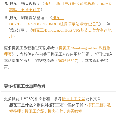
搬瓦工购买教程：《
搬瓦工新用户注册和购买教程，循环优
惠码，支持支付宝
》
搬瓦工测速网站整理：《
搬瓦工
DC2/DC3/DC4/DC6/DC8/DC9机房演示站点地址汇总
》，测
试IP分享：《
搬瓦工/BandwagonHost VPS各节点官方测速地
址
》
更多搬瓦工教程整理可以参考《
搬瓦工/BandwagonHost教程整
理页
》，当然你有任何关于搬瓦工VPS使用的问题，也可以加入
本站提供的搬瓦工VPS交流群（
903646397
），或者给站长留
言。
更多搬瓦工优惠网教程
更多搬瓦工VPS的相关教程，参考
搬瓦工中文网
更多文章：
搬瓦工是什么
？带你对搬瓦工有个整体了解：
搬瓦工新手教
程整理：搬瓦工介绍 / 机房推荐 / 购买教程