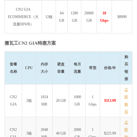
CN2 GIA
64
1280
20000
10
ECOMMERCE（大
12核
$8999
GB
GB
GB
Gbps
流量HIWB）
搬瓦工CN2 GIA特惠方案
购
套餐
内存
硬盘
每月
买
CPU
带宽
价格/年
名称
大小
容量
流量
链
接
立
CN2
1024
1000
1
即
2核
20 GB
$113.99
GIA
MB
GB
Gbps
购
买
立
CN2
2048
2000
1
即
3核
40 GB
$225.99