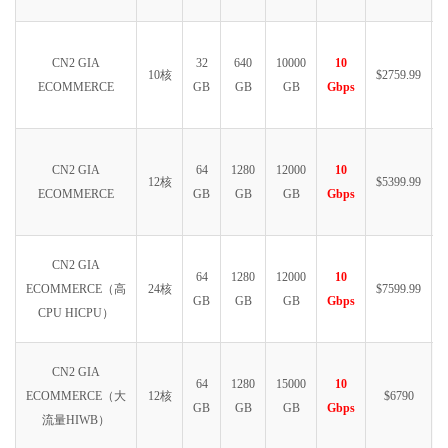
CN2 GIA
32
640
10000
10
10核
$2759.99
ECOMMERCE
GB
GB
GB
Gbps
CN2 GIA
64
1280
12000
10
12核
$5399.99
ECOMMERCE
GB
GB
GB
Gbps
CN2 GIA
64
1280
12000
10
ECOMMERCE（高
24核
$7599.99
GB
GB
GB
Gbps
CPU HICPU）
CN2 GIA
64
1280
15000
10
ECOMMERCE（大
12核
$6790
GB
GB
GB
Gbps
流量HIWB）