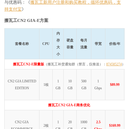
与优惠码：《
搬瓦工新用户注册和购买教程，循环优惠码，支
持支付宝
》
搬瓦工CN2 GIA-E方案
内
存
硬盘
每月
套餐名称
CPU
带宽
价格/年
大
容量
流量
小
搬瓦工CN2-E限量版
（搬瓦工补货通知群（禁言，仅推送）：
874585274
）
CN2 GIA LIMITED
1
10
500
1
1核
$89.99
EDITION
GB
GB
GB
Gbps
搬瓦工CN2 GIA-E商务优化
CN2 GIA
1
20
1000
2.5
2核
$169.99