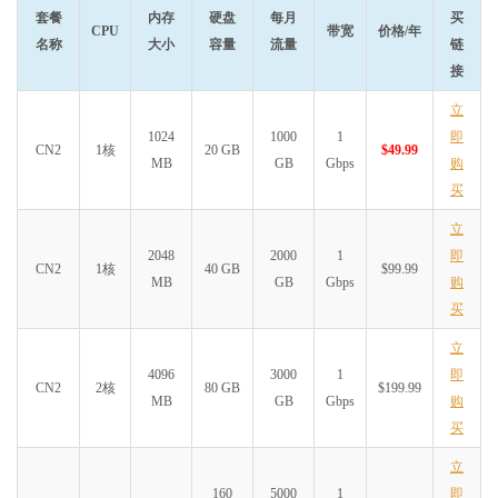
套餐
内存
硬盘
每月
买
CPU
带宽
价格/年
名称
大小
容量
流量
链
接
立
1024
1000
1
即
CN2
1核
20 GB
$49.99
MB
GB
Gbps
购
买
立
2048
2000
1
即
CN2
1核
40 GB
$99.99
MB
GB
Gbps
购
买
立
4096
3000
1
即
CN2
2核
80 GB
$199.99
MB
GB
Gbps
购
买
立
160
5000
1
即