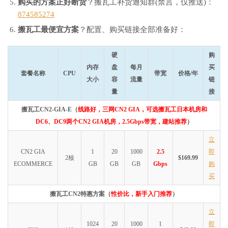
购买的方案正好断货
？搬瓦工补货通知群(禁言，仅推送)：
874585274
搬瓦工最便宜方案
？配置、购买链接全部准备好：
硬
购
内存
盘
每月
买
套餐名称
CPU
带宽
价格/年
大小
容
流量
链
量
接
搬瓦工CN2-GIA-E（
线路好，三网CN2 GIA，可选搬瓦工日本机房和
DC6、DC9两个CN2 GIA机房，2.5Gbps带宽，建站推荐
）
立
CN2 GIA
1
20
1000
2.5
即
2核
$169.99
ECOMMERCE
GB
GB
GB
Gbps
购
买
搬瓦工CN2特惠方案（
性价比，新手入门推荐
）
立
1024
20
1000
1
即