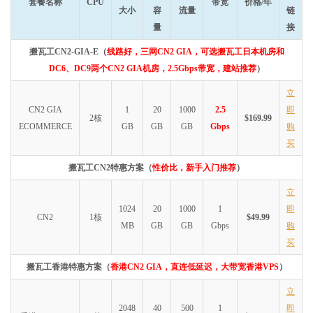
套餐名称
CPU
带宽
价格/年
大小
容
流量
链
量
接
搬瓦工CN2-GIA-E（
线路好，三网CN2 GIA，可选搬瓦工日本机房和
DC6、DC9两个CN2 GIA机房，2.5Gbps带宽，建站推荐
）
立
CN2 GIA
1
20
1000
2.5
即
2核
$169.99
ECOMMERCE
GB
GB
GB
Gbps
购
买
搬瓦工CN2特惠方案（
性价比，新手入门推荐
）
立
1024
20
1000
1
即
CN2
1核
$49.99
MB
GB
GB
Gbps
购
买
搬瓦工香港特惠方案（
香港CN2 GIA，直连低延迟，大带宽香港VPS
）
立
2048
40
500
1
即