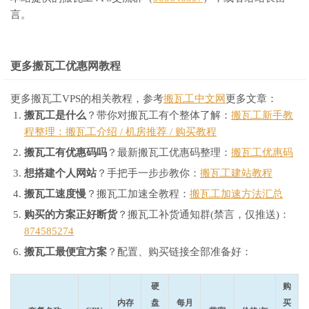
言。
更多搬瓦工优惠网教程
更多搬瓦工VPS的相关教程，参考
搬瓦工中文网
更多文章：
搬瓦工是什么
？带你对搬瓦工有个整体了解：
搬瓦工新手教
程整理：搬瓦工介绍 / 机房推荐 / 购买教程
搬瓦工有优惠码吗
？最新搬瓦工优惠码整理：
搬瓦工优惠码
想搭建个人网站
？手把手一步步教你：
搬瓦工建站教程
搬瓦工速度慢
？搬瓦工加速全教程：
搬瓦工加速方法汇总
购买的方案正好断货
？搬瓦工补货通知群(禁言，仅推送)：
874585274
搬瓦工最便宜方案
？配置、购买链接全部准备好：
硬
购
内存
盘
每月
买