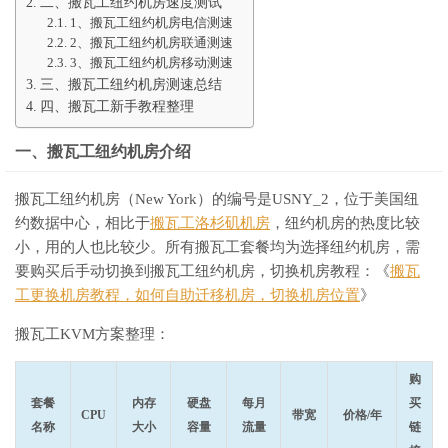
二、搬瓦工纽约机房速度测试
1、搬瓦工纽约机房电信测速
2、搬瓦工纽约机房联通测速
3、搬瓦工纽约机房移动测速
三、搬瓦工纽约机房测速总结
四、搬瓦工新手教程整理
一、搬瓦工纽约机房介绍
搬瓦工纽约机房（New York）的编号是USNY_2，位于美国纽
约数据中心，相比于
搬瓦工洛杉矶机房
，纽约机房的热度比较
小，用的人也比较少。所有搬瓦工套餐均为选择纽约机房，需
要购买后手动切换到搬瓦工纽约机房，切换机房教程：《
搬瓦
工更换机房教程，如何自助迁移机房，切换机房位置
》
搬瓦工KVM方案整理：
购
套餐
内存
硬盘
每月
买
CPU
带宽
价格/年
名称
大小
容量
流量
链