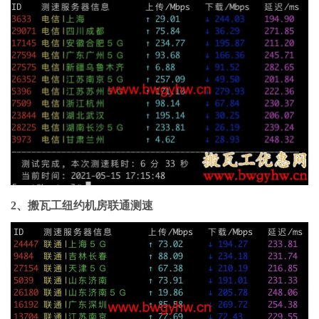
2、搬瓦工纽约机房联通测速