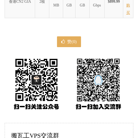
香港CN2 GIA
2核
$899.99
MB
GB
GB
Gbps
购
买
赞(
0
)
搬瓦工VPS交流群