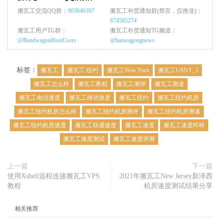
搬瓦工交流QQ群：
903646397
搬瓦工补货通知群(禁言，仅推送)：
874585274
搬瓦工用户TG群：
搬瓦工补货通知TG频道：
@BandwagonHostUsers
@banwagongnews
标签：
搬瓦工
搬瓦工 纽约
搬瓦工New York
搬瓦工USNY_2
搬瓦工怎么样
搬瓦工教程
搬瓦工测评
搬瓦工测速
搬瓦工电信速度
搬瓦工移动速度
搬瓦工纽约
搬瓦工纽约机房
搬瓦工纽约机房怎么样
搬瓦工纽约机房测评
搬瓦工纽约机房测速
搬瓦工纽约机房速度
搬瓦工联通速度
搬瓦工速度
搬瓦工速度咋样
搬瓦工速度测试
搬瓦工速度评测
上一篇
下一篇
使用Xshell远程连接搬瓦工VPS
2021年搬瓦工New Jersey新泽西
教程
机房速度测试结果分享
相关推荐