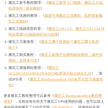
搬瓦工新手教程整理：《
搬瓦工新手入门指南：搬瓦工介绍 /
机房推荐 / 购买教程
》
搬瓦工优惠码整理：《
最新可用搬瓦工优惠码，实时更新搬
瓦工优惠码
》
搬瓦工线路类型科普：《
搬瓦工CN2 GT、搬瓦工CN2 GIA与
电信普通163线路的区别与选择
》
搬瓦工方案推荐：《
搬瓦工哪个机房好？搬瓦工哪个机房
快？
》
搬瓦工购买教程：《
搬瓦工新用户注册和购买教程，循环优
惠码，支持支付宝
》
搬瓦工测速网站整理：《
搬瓦工
DC2/DC3/DC4/DC6/DC8/DC9机房演示站点地址汇总
》，测
试IP分享：《
搬瓦工/BandwagonHost VPS各节点官方测速地
址
》
更多搬瓦工教程整理可以参考《
搬瓦工/BandwagonHost教程整
理页
》，当然你有任何关于搬瓦工VPS使用的问题，也可以加入
本站提供的搬瓦工VPS交流群（
903646397
），或者给站长留