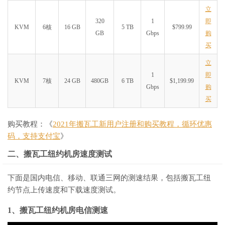
立
320
1
即
KVM
6核
16 GB
5 TB
$799.99
GB
Gbps
购
买
立
1
即
KVM
7核
24 GB
480GB
6 TB
$1,199.99
Gbps
购
买
购买教程：《
2021年搬瓦工新用户注册和购买教程，循环优惠
码，支持支付宝
》
二、搬瓦工纽约机房速度测试
下面是国内电信、移动、联通三网的测速结果，包括搬瓦工纽
约节点上传速度和下载速度测试。
1、搬瓦工纽约机房电信测速