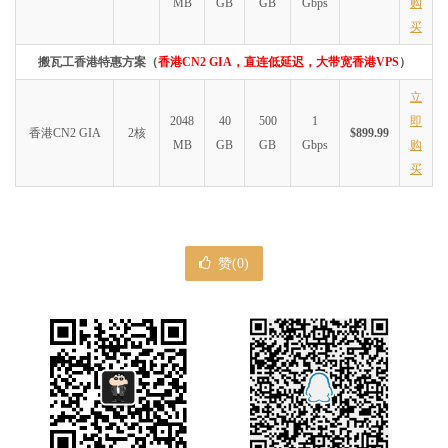
MB
GB
GB
Gbps
购
买
搬瓦工香港特惠方案（
香港CN2 GIA，直连低延迟，大带宽香港VPS
）
立
2048
40
500
1
即
香港CN2 GIA
2核
$899.99
MB
GB
GB
Gbps
购
买
赞(
0
)