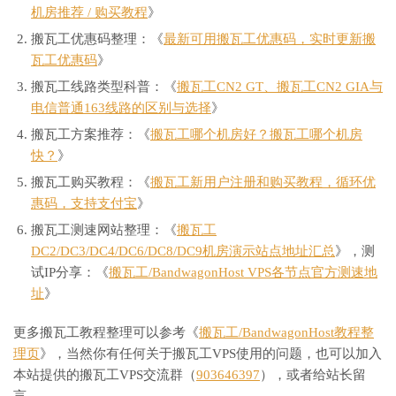
机房推荐 / 购买教程
》
搬瓦工优惠码整理：《
最新可用搬瓦工优惠码，实时更新搬
瓦工优惠码
》
搬瓦工线路类型科普：《
搬瓦工CN2 GT、搬瓦工CN2 GIA与
电信普通163线路的区别与选择
》
搬瓦工方案推荐：《
搬瓦工哪个机房好？搬瓦工哪个机房
快？
》
搬瓦工购买教程：《
搬瓦工新用户注册和购买教程，循环优
惠码，支持支付宝
》
搬瓦工测速网站整理：《
搬瓦工
DC2/DC3/DC4/DC6/DC8/DC9机房演示站点地址汇总
》，测
试IP分享：《
搬瓦工/BandwagonHost VPS各节点官方测速地
址
》
更多搬瓦工教程整理可以参考《
搬瓦工/BandwagonHost教程整
理页
》，当然你有任何关于搬瓦工VPS使用的问题，也可以加入
本站提供的搬瓦工VPS交流群（
903646397
），或者给站长留
言。