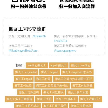
搬瓦工VPS交流群
搬瓦工交流QQ群：
903646397
搬瓦工补货通知群(禁言，仅推送)：
874585274
搬瓦工用户TG群：
搬瓦工补货通知TG频道：
@BandwagonHostUsers
@banwagongnews
标签：
pending 搬瓦工
unpaid搬瓦工
搬瓦工 pending
搬瓦工 suspended
搬瓦工 unpaid
搬瓦工suspended怎么办
搬瓦工unpaid
搬瓦工付款
搬瓦工付款PayPal页面打不开
搬瓦工付款后
搬瓦工付款后显示未付款
搬瓦工付款失败
搬瓦工付款没有
搬瓦工付款错误
搬瓦工多久回复
搬瓦工多久开通服务
搬瓦工注册
搬瓦工注册不上
搬瓦工注册不了
搬瓦工注册不成功
搬瓦工注册不能用
搬瓦工注册信息