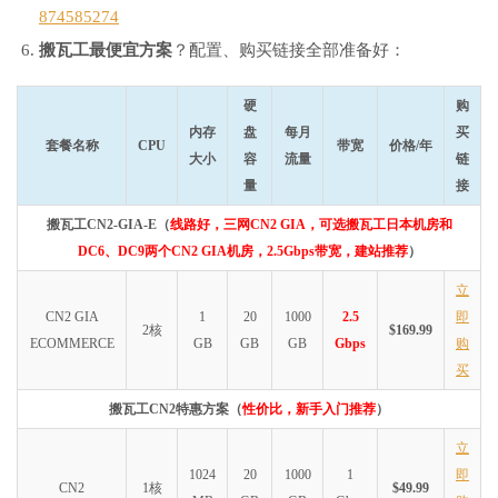
874585274
搬瓦工最便宜方案
？配置、购买链接全部准备好：
硬
购
内存
盘
每月
买
套餐名称
CPU
带宽
价格/年
大小
容
流量
链
量
接
搬瓦工CN2-GIA-E（
线路好，三网CN2 GIA，可选搬瓦工日本机房和
DC6、DC9两个CN2 GIA机房，2.5Gbps带宽，建站推荐
）
立
CN2 GIA
1
20
1000
2.5
即
2核
$169.99
ECOMMERCE
GB
GB
GB
Gbps
购
买
搬瓦工CN2特惠方案（
性价比，新手入门推荐
）
立
1024
20
1000
1
即
CN2
1核
$49.99