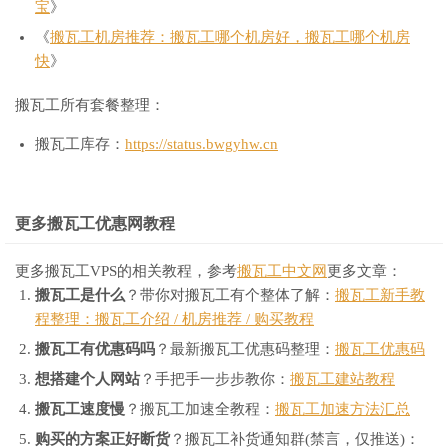
宝
》
《
搬瓦工机房推荐：搬瓦工哪个机房好，搬瓦工哪个机房
快
》
搬瓦工所有套餐整理：
搬瓦工库存：
https://status.bwgyhw.cn
更多搬瓦工优惠网教程
更多搬瓦工VPS的相关教程，参考
搬瓦工中文网
更多文章：
搬瓦工是什么
？带你对搬瓦工有个整体了解：
搬瓦工新手教
程整理：搬瓦工介绍 / 机房推荐 / 购买教程
搬瓦工有优惠码吗
？最新搬瓦工优惠码整理：
搬瓦工优惠码
想搭建个人网站
？手把手一步步教你：
搬瓦工建站教程
搬瓦工速度慢
？搬瓦工加速全教程：
搬瓦工加速方法汇总
购买的方案正好断货
？搬瓦工补货通知群(禁言，仅推送)：