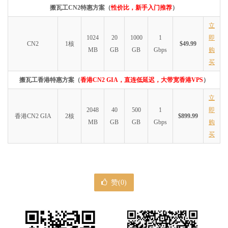
搬瓦工CN2特惠方案（
性价比，新手入门推荐
）
立
1024
20
1000
1
即
CN2
1核
$49.99
MB
GB
GB
Gbps
购
买
搬瓦工香港特惠方案（
香港CN2 GIA，直连低延迟，大带宽香港VPS
）
立
2048
40
500
1
即
香港CN2 GIA
2核
$899.99
MB
GB
GB
Gbps
购
买
赞(
0
)