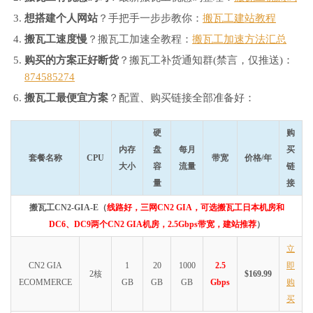
想搭建个人网站
？手把手一步步教你：
搬瓦工建站教程
搬瓦工速度慢
？搬瓦工加速全教程：
搬瓦工加速方法汇总
购买的方案正好断货
？搬瓦工补货通知群(禁言，仅推送)：
874585274
搬瓦工最便宜方案
？配置、购买链接全部准备好：
硬
购
内存
盘
每月
买
套餐名称
CPU
带宽
价格/年
大小
容
流量
链
量
接
搬瓦工CN2-GIA-E（
线路好，三网CN2 GIA，可选搬瓦工日本机房和
DC6、DC9两个CN2 GIA机房，2.5Gbps带宽，建站推荐
）
立
CN2 GIA
1
20
1000
2.5
即
2核
$169.99
ECOMMERCE
GB
GB
GB
Gbps
购
买