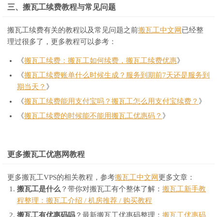
三、搬瓦工续费教程与常见问题
搬瓦工续费有关的教程以及常见问题之前
搬瓦工中文网
已经整
理过很多了，更多教程可以参考：
《
搬瓦工续费：搬瓦工如何续费，搬瓦工续费优惠
》
《
搬瓦工续费账单什么时候生成？服务到期前7天还是服务到
期当天？
》
《
搬瓦工续费能用支付宝吗？搬瓦工怎么用支付宝续费？
》
《
搬瓦工续费的时候能不能用搬瓦工优惠码？
》
更多搬瓦工优惠网教程
更多搬瓦工VPS的相关教程，参考
搬瓦工中文网
更多文章：
搬瓦工是什么
？带你对搬瓦工有个整体了解：
搬瓦工新手教
程整理：搬瓦工介绍 / 机房推荐 / 购买教程
搬瓦工有优惠码吗
？最新搬瓦工优惠码整理：
搬瓦工优惠码