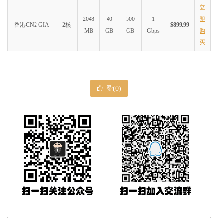
立
2048
40
500
1
即
香港CN2 GIA
2核
$899.99
MB
GB
GB
Gbps
购
买
赞(
0
)