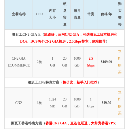
硬
购
内存
盘
每月
买
套餐名称
CPU
带宽
价格/年
大小
容
流量
链
量
接
搬瓦工CN2-GIA-E（
线路好，三网CN2 GIA，可选搬瓦工日本机房和
DC6、DC9两个CN2 GIA机房，2.5Gbps带宽，建站推荐
）
立
CN2 GIA
1
20
1000
2.5
即
2核
$169.99
ECOMMERCE
GB
GB
GB
Gbps
购
买
搬瓦工CN2特惠方案（
性价比，新手入门推荐
）
立
1024
20
1000
1
即
CN2
1核
$49.99
MB
GB
GB
Gbps
购
买
搬瓦工香港特惠方案（
香港CN2 GIA，直连低延迟，大带宽香港VPS
）