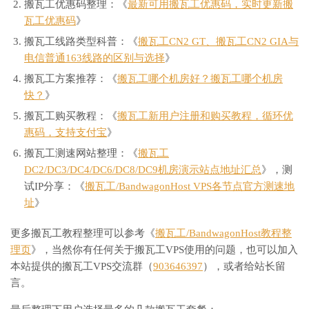
搬瓦工优惠码整理：《
最新可用搬瓦工优惠码，实时更新搬
瓦工优惠码
》
搬瓦工线路类型科普：《
搬瓦工CN2 GT、搬瓦工CN2 GIA与
电信普通163线路的区别与选择
》
搬瓦工方案推荐：《
搬瓦工哪个机房好？搬瓦工哪个机房
快？
》
搬瓦工购买教程：《
搬瓦工新用户注册和购买教程，循环优
惠码，支持支付宝
》
搬瓦工测速网站整理：《
搬瓦工
DC2/DC3/DC4/DC6/DC8/DC9机房演示站点地址汇总
》，测
试IP分享：《
搬瓦工/BandwagonHost VPS各节点官方测速地
址
》
更多搬瓦工教程整理可以参考《
搬瓦工/BandwagonHost教程整
理页
》，当然你有任何关于搬瓦工VPS使用的问题，也可以加入
本站提供的搬瓦工VPS交流群（
903646397
），或者给站长留
言。