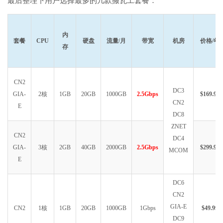
最后整理下用户选择最多的几款搬瓦工套餐：
内
套餐
CPU
硬盘
流量/月
带宽
机房
价格/年
存
CN2
DC3
GIA-
2核
1GB
20GB
1000GB
2.5Gbps
$169.99
CN2
E
DC8
ZNET
CN2
DC4
GIA-
3核
2GB
40GB
2000GB
2.5Gbps
$299.99
MCOM
E
DC6
CN2
GIA-E
CN2
1核
1GB
20GB
1000GB
1Gbps
$49.99
DC9