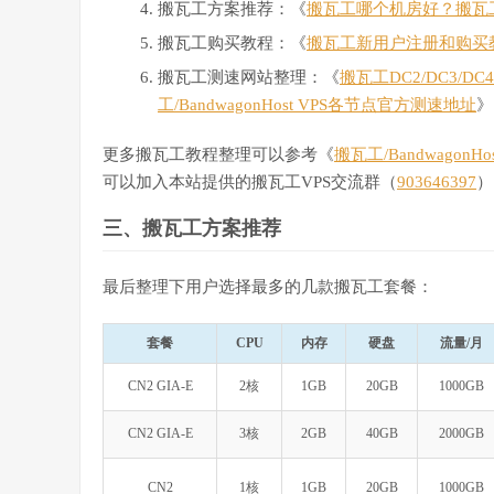
搬瓦工方案推荐：《
搬瓦工哪个机房好？搬瓦
搬瓦工购买教程：《
搬瓦工新用户注册和购买
搬瓦工测速网站整理：《
搬瓦工DC2/DC3/D
工/BandwagonHost VPS各节点官方测速地址
》
更多搬瓦工教程整理可以参考《
搬瓦工/Bandwagon
可以加入本站提供的搬瓦工VPS交流群（
903646397
）
三、搬瓦工方案推荐
最后整理下用户选择最多的几款搬瓦工套餐：
套餐
CPU
内存
硬盘
流量/月
CN2 GIA-E
2核
1GB
20GB
1000GB
CN2 GIA-E
3核
2GB
40GB
2000GB
CN2
1核
1GB
20GB
1000GB