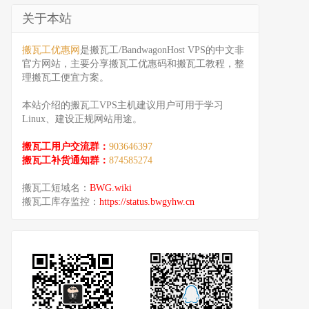
关于本站
搬瓦工优惠网
是搬瓦工/BandwagonHost VPS的中文非
官方网站，主要分享搬瓦工优惠码和搬瓦工教程，整
理搬瓦工便宜方案。
本站介绍的搬瓦工VPS主机建议用户可用于学习
Linux、建设正规网站用途。
搬瓦工用户交流群：
903646397
搬瓦工补货通知群：
874585274
搬瓦工短域名：
BWG.wiki
搬瓦工库存监控：
https://status.bwgyhw.cn