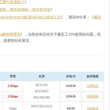
工哪个机房快？
》
教程，循环优惠码，支持支付宝
》
C4/DC6/DC8/DC9机房演示站点地址汇总
》，测试IP分享：《
搬瓦
Host教程整理页
》，当然你有任何关于搬瓦工VPS使用的问题，也
，或者给站长留言。
带宽
机房
价格/年
购买链接
DC3 CN2
2.5Gbps
$169.99
立即购买
DC8 ZNET
2.5Gbps
$299.99
立即购买
DC4 MCOM
DC6 CN2 GIA-E
1Gbps
$49.99
立即购买