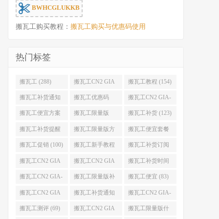
BWHCGLUKKB
搬瓦工购买教程：
搬瓦工购买与优惠码使用
热门标签
搬瓦工 (288)
搬瓦工CN2 GIA
搬瓦工教程 (154)
(176)
搬瓦工补货通知
搬瓦工优惠码
搬瓦工CN2 GIA-
(132)
(131)
E (130)
搬瓦工便宜方案
搬瓦工限量版
搬瓦工补货 (123)
(128)
(126)
搬瓦工补货提醒
搬瓦工限量版方
搬瓦工便宜套餐
(106)
案 (106)
(103)
搬瓦工促销 (100)
搬瓦工新手教程
搬瓦工补货订阅
(98)
(98)
搬瓦工CN2 GIA
搬瓦工CN2 GIA
搬瓦工补货时间
便宜方案 (92)
限量版 (90)
(89)
搬瓦工CN2 GIA-
搬瓦工限量版补
搬瓦工便宜 (83)
E限量版 (84)
货 (84)
搬瓦工CN2 GIA
搬瓦工补货通知
搬瓦工CN2 GIA-
优惠 (82)
QQ群 (76)
E便宜套餐 (76)
搬瓦工测评 (69)
搬瓦工CN2 GIA
搬瓦工限量版什