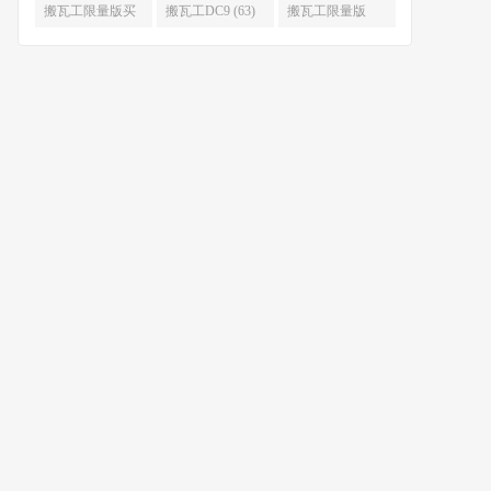
限量版补货 (67)
么时候补货 (67)
搬瓦工限量版买
搬瓦工DC9 (63)
搬瓦工限量版
不到 (67)
49.99 (62)