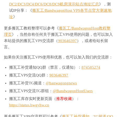
DC2/DC3/DC4/DC6/DC8/DC9机房演示站点地址汇总
》，测
试IP分享：《
搬瓦工/BandwagonHost VPS各节点官方测速地
址
》
更多搬瓦工教程整理可以参考《
搬瓦工/BandwagonHost教程整
理页
》，当然你有任何关于搬瓦工VPS使用的问题，也可以加入
本站提供的搬瓦工VPS交流群（
903646397
），或者给站长留
言。
如果你关注搬瓦工VPS使用和优惠，也可以加入我们的交流群：
搬瓦工补货通知QQ群（禁言，仅通知）：
874585274
搬瓦工VPS交流QQ群：
903646397
搬瓦工补货TG频道：
@banwagongnews
搬瓦工VPS交流TG群组：
@BandwagonHostUsers
搬瓦工库存实时更新页面（
推荐收藏
）：
https://status.bwgyhw.cn
更多搬瓦工VPS交流群可以参考《
搬瓦工补货通知，TG频道/QQ