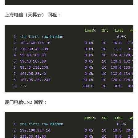
上海电信（天翼云） 回程：
Loss
%
Snt
Last
Avg
1.
 the first row hidden                         
0.0
%
1
2.
192.168
.
114.16
0.0
%
10
16.0
17.9
3.
218.30
.
49.109
0.0
%
10
1.2
3.4
4.
59.43
.
189.37
0.0
%
10
124.4
129.4
5.
59.43
.
187.69
0.0
%
10
129.1
132.3
6.
59.43
.
130.205
0.0
%
10
130.6
133.4
7.
101.95
.
88.42
0.0
%
10
133.9
134.5
8.
101.95
.
207.234
90.0
%
10
128.9
128.9
9.
???
100.0
10
0.0
0.0
厦门电信CN2 回程：
Loss
%
Snt
Last
Avg
1.
 the first row hidden                         
0.0
%
1
2.
192.168
.
114.14
0.0
%
10
19.3
20.5
3.
218.30
.
49.93
0.0
%
10
0.8
2.5