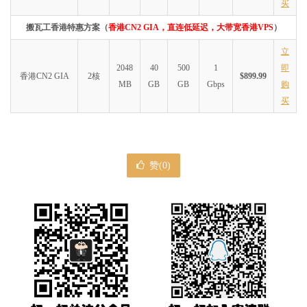
买
搬瓦工香港特惠方案（
香港CN2 GIA，直连低延迟，大带宽香港VPS
）
立
2048
40
500
1
即
香港CN2 GIA
2核
$899.99
MB
GB
GB
Gbps
购
买
赞(
0
)