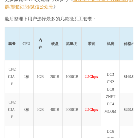
群/邮箱订阅/微信公众号
》
最后整理下用户选择最多的几款搬瓦工套餐：
内
套餐
CPU
硬盘
流量/月
带宽
机房
价格/年
存
CN2
DC3
GIA-
2核
1GB
20GB
1000GB
2.5Gbps
$169.99
CN2
E
DC8
ZNET
CN2
DC4
GIA-
3核
2GB
40GB
2000GB
2.5Gbps
$299.99
MCOM
E
DC6