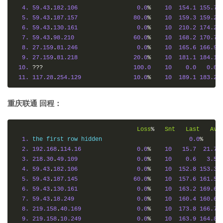
4.
59.43
.
182.106
0.0
%
10
154.1
155.7
5.
59.43
.
187.157
80.0
%
10
159.3
159.2
6.
59.43
.
130.161
0.0
%
10
210.2
174.2
7.
59.43
.
98.210
60.0
%
10
168.2
170.7
8.
27.159
.
81.246
0.0
%
10
165.6
166.9
9.
27.159
.
81.218
20.0
%
10
181.1
184.1
10.
???
100.0
10
0.0
0.0
11.
117.28
.
254.129
10.0
%
10
189.1
183.2
重庆联通 回程：
Loss
%
Snt
Last
Avg
1.
 the first row hidden                         
0.0
%
1
2.
192.168
.
114.16
0.0
%
10
15.7
21.7
3.
218.30
.
49.109
0.0
%
10
0.6
3.5
4.
59.43
.
182.106
0.0
%
10
152.8
153.3
5.
59.43
.
187.145
60.0
%
10
157.6
161.5
6.
59.43
.
130.161
0.0
%
10
163.2
169.6
7.
59.43
.
18.249
0.0
%
10
160.4
160.6
8.
219.158
.
40.169
0.0
%
10
173.8
166.7
9.
219.158
.
10.249
0.0
%
10
163.9
164.8