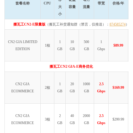
套餐名称
CPU
带宽
价格/年
大
容量
流量
小
搬瓦工CN2-E限量版
（搬瓦工补货通知群（禁言，仅推送）：
874585274
）
CN2 GIA LIMITED
1
10
500
1
1核
$89.99
EDITION
GB
GB
GB
Gbps
搬瓦工CN2 GIA-E商务优化
CN2 GIA
1
20
1000
2.5
2核
$169.99
ECOMMERCE
GB
GB
GB
Gbps
CN2 GIA
2
40
2000
2.5
3核
$299.99
ECOMMERCE
GB
GB
GB
Gbps