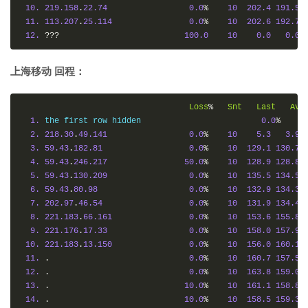
10.
219.158
.
22.74
0.0
%
10
202.4
191.5
11.
113.207
.
25.114
0.0
%
10
202.6
192.7
12.
???
100.0
10
0.0
0.0
上海移动 回程：
Loss
%
Snt
Last
Avg
1.
 the first row hidden                         
0.0
%
1
2.
218.30
.
49.141
0.0
%
10
5.3
3.9
3.
59.43
.
182.81
0.0
%
10
129.1
130.7
4.
59.43
.
246.217
50.0
%
10
128.9
128.8
5.
59.43
.
130.209
0.0
%
10
135.5
134.5
6.
59.43
.
80.98
0.0
%
10
132.9
134.3
7.
202.97
.
46.54
0.0
%
10
131.9
134.4
8.
221.183
.
66.161
0.0
%
10
153.6
155.8
9.
221.176
.
17.33
0.0
%
10
158.0
157.9
10.
221.183
.
13.150
0.0
%
10
156.0
160.1
11.
.
0.0
%
10
160.7
157.5
12.
.
0.0
%
10
163.8
159.0
13.
.
10.0
%
10
161.1
158.8
14.
.
10.0
%
10
158.5
159.3