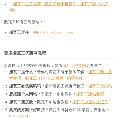
《
搬瓦工机房推荐：搬瓦工哪个机房好，搬瓦工哪个机房
快
》
搬瓦工所有套餐整理：
搬瓦工库存：
https://status.bwgyhw.cn
更多搬瓦工优惠网教程
更多搬瓦工VPS的相关教程，参考
搬瓦工中文网
更多文章：
搬瓦工是什么
？带你对搬瓦工有个整体了解：
搬瓦工新手教
程整理：搬瓦工介绍 / 机房推荐 / 购买教程
搬瓦工有优惠码吗
？最新搬瓦工优惠码整理：
搬瓦工优惠码
想搭建个人网站
？手把手一步步教你：
搬瓦工建站教程
搬瓦工速度慢
？搬瓦工加速全教程：
搬瓦工加速方法汇总
购买的方案正好断货
？搬瓦工补货通知群(禁言，仅推送)：
874585274