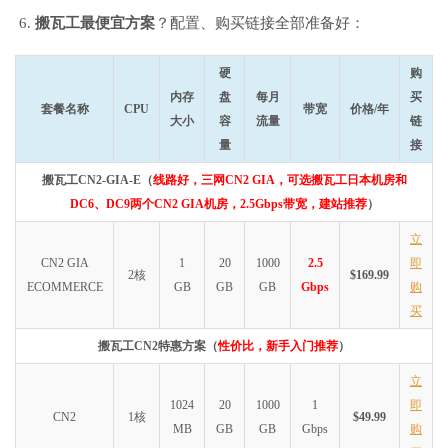
搬瓦工最便宜方案
？配置、购买链接全部准备好：
硬
购
内存
盘
每月
买
套餐名称
CPU
带宽
价格/年
大小
容
流量
链
量
接
搬瓦工CN2-GIA-E（
线路好，三网CN2 GIA，可选搬瓦工日本机房和
DC6、DC9两个CN2 GIA机房，2.5Gbps带宽，建站推荐
）
立
CN2 GIA
1
20
1000
2.5
即
2核
$169.99
ECOMMERCE
GB
GB
GB
Gbps
购
买
搬瓦工CN2特惠方案（
性价比，新手入门推荐
）
立
1024
20
1000
1
即
CN2
1核
$49.99
MB
GB
GB
Gbps
购