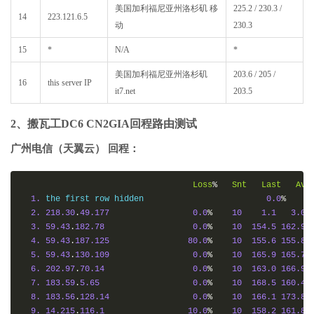
美国加利福尼亚州洛杉矶 移
225.2 / 230.3 /
14
223.121.6.5
动
230.3
15
*
N/A
*
美国加利福尼亚州洛杉矶
203.6 / 205 /
16
this server IP
it7.net
203.5
2、搬瓦工DC6 CN2GIA回程路由测试
广州电信（天翼云） 回程：
Loss
%
Snt
Last
Avg
1.
 the first row hidden                         
0.0
%
1
2.
218.30
.
49.177
0.0
%
10
1.1
3.0
3.
59.43
.
182.78
0.0
%
10
154.5
162.9
4.
59.43
.
187.125
80.0
%
10
155.6
155.8
5.
59.43
.
130.109
0.0
%
10
165.9
165.7
6.
202.97
.
70.14
0.0
%
10
163.0
166.9
7.
183.59
.
5.65
0.0
%
10
168.5
160.4
8.
183.56
.
128.14
0.0
%
10
166.1
173.8
9.
14.215
.
116.1
10.0
%
10
158.2
161.8