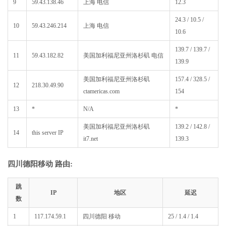
9
59.43.138.46
上海 电信
12.3
24.3 / 10.5 /
10
59.43.246.214
上海 电信
10.6
139.7 / 139.7 /
11
59.43.182.82
美国加利福尼亚州洛杉矶 电信
139.9
美国加利福尼亚州洛杉矶
157.4 / 328.5 /
12
218.30.49.90
ctamericas.com
154
13
*
N/A
*
美国加利福尼亚州洛杉矶
139.2 / 142.8 /
14
this server IP
it7.net
139.3
四川德阳移动 路由:
跳
IP
地区
延迟
数
1
117.174.59.1
四川德阳 移动
25 / 1.4 / 1.4