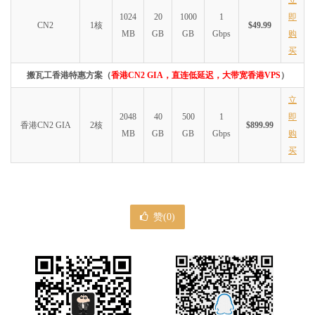
1024
20
1000
1
即
CN2
1核
$49.99
MB
GB
GB
Gbps
购
买
搬瓦工香港特惠方案（
香港CN2 GIA，直连低延迟，大带宽香港VPS
）
立
2048
40
500
1
即
香港CN2 GIA
2核
$899.99
MB
GB
GB
Gbps
购
买
赞(
0
)