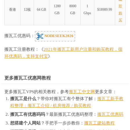
1280
8000
1
即
香港
12核
64 GB
$18989.99
GB
GB
Gbps
购
买
搬瓦工优惠码：
NODESEEK2026
搬瓦工注册教程：《
2021年搬瓦工新用户注册和购买教程，循
环优惠码，支持支付宝
》
更多搬瓦工优惠网教程
更多搬瓦工VPS的相关教程，参考
搬瓦工中文网
更多文章：
搬瓦工是什么
？带你对搬瓦工有个整体了解：
搬瓦工新手教
程整理：搬瓦工介绍 / 机房推荐 / 购买教程
搬瓦工有优惠码吗
？最新搬瓦工优惠码整理：
搬瓦工优惠码
想搭建个人网站
？手把手一步步教你：
搬瓦工建站教程