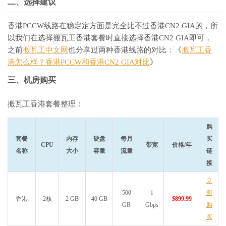
二、选择建议
香港PCCW线路在稳定定方面是完全比不过香港CN2 GIA的，所
以我们在选择搬瓦工香港套餐时直接选择香港CN2 GIA即可，
之前
搬瓦工中文网
也分享过两种香港线路的对比：《
搬瓦工香
港怎么样？香港PCCW和香港CN2 GIA对比
》
三、机房购买
搬瓦工香港套餐整理：
购
套餐
内存
硬盘
每月
买
CPU
带宽
价格/年
名称
大小
容量
流量
链
接
立
500
1
即
香港
2核
2 GB
40 GB
$899.99
GB
Gbps
购
买