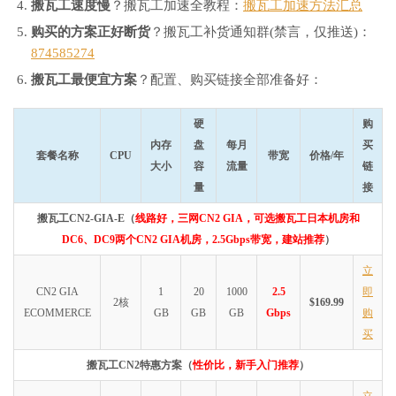
搬瓦工速度慢
？搬瓦工加速全教程：
搬瓦工加速方法汇总
购买的方案正好断货
？搬瓦工补货通知群(禁言，仅推送)：
874585274
搬瓦工最便宜方案
？配置、购买链接全部准备好：
硬
购
内存
盘
每月
买
套餐名称
CPU
带宽
价格/年
大小
容
流量
链
量
接
搬瓦工CN2-GIA-E（
线路好，三网CN2 GIA，可选搬瓦工日本机房和
DC6、DC9两个CN2 GIA机房，2.5Gbps带宽，建站推荐
）
立
CN2 GIA
1
20
1000
2.5
即
2核
$169.99
ECOMMERCE
GB
GB
GB
Gbps
购
买
搬瓦工CN2特惠方案（
性价比，新手入门推荐
）
立