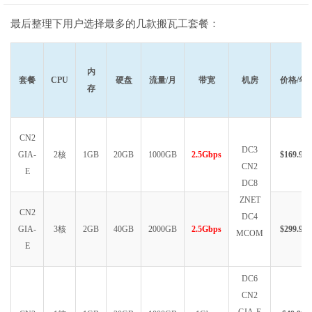
最后整理下用户选择最多的几款搬瓦工套餐：
内
套餐
CPU
硬盘
流量/月
带宽
机房
价格/年
存
CN2
DC3
GIA-
2核
1GB
20GB
1000GB
2.5Gbps
$169.99
CN2
E
DC8
ZNET
CN2
DC4
GIA-
3核
2GB
40GB
2000GB
2.5Gbps
$299.99
MCOM
E
DC6
CN2