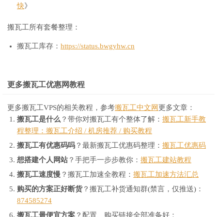
快
》
搬瓦工所有套餐整理：
搬瓦工库存：
https://status.bwgyhw.cn
更多搬瓦工优惠网教程
更多搬瓦工VPS的相关教程，参考
搬瓦工中文网
更多文章：
搬瓦工是什么
？带你对搬瓦工有个整体了解：
搬瓦工新手教
程整理：搬瓦工介绍 / 机房推荐 / 购买教程
搬瓦工有优惠码吗
？最新搬瓦工优惠码整理：
搬瓦工优惠码
想搭建个人网站
？手把手一步步教你：
搬瓦工建站教程
搬瓦工速度慢
？搬瓦工加速全教程：
搬瓦工加速方法汇总
购买的方案正好断货
？搬瓦工补货通知群(禁言，仅推送)：
874585274
搬瓦工最便宜方案
？配置、购买链接全部准备好：