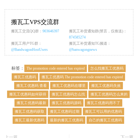
搬瓦工VPS交流群
搬瓦工交流QQ群：
903646397
搬瓦工补货通知群(禁言，仅推送)：
874585274
搬瓦工用户TG群：
搬瓦工补货通知TG频道：
@BandwagonHostUsers
@banwagongnews
标签：
The promotion code entered has expired
怎么找搬瓦工优惠码
搬瓦工优惠码
搬瓦工优惠码 The promotion code entered has expired
搬瓦工优惠码 查看
搬瓦工优惠码在哪里
搬瓦工优惠码失效
搬瓦工优惠码如何获得
搬瓦工优惠码怎么找
搬瓦工优惠码怎么来的
搬瓦工优惠码最新
搬瓦工优惠码源码
搬瓦工优惠码用不了
搬瓦工优惠码获取
搬瓦工优惠码过期
搬瓦工可以用的优惠码
搬瓦工最新优惠码
最新的搬瓦工优惠码
自己的搬瓦工优惠码
上一篇
下一篇