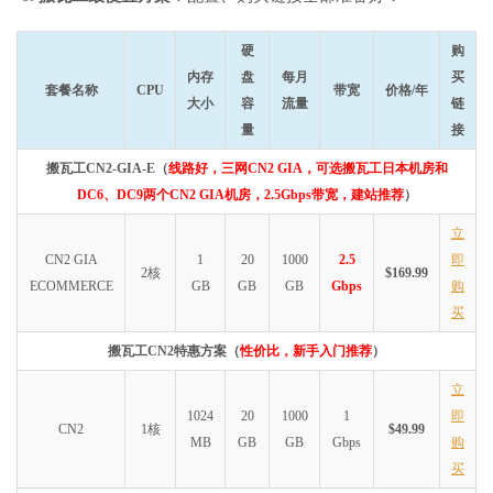
硬
购
内存
盘
每月
买
套餐名称
CPU
带宽
价格/年
大小
容
流量
链
量
接
搬瓦工CN2-GIA-E（
线路好，三网CN2 GIA，可选搬瓦工日本机房和
DC6、DC9两个CN2 GIA机房，2.5Gbps带宽，建站推荐
）
立
CN2 GIA
1
20
1000
2.5
即
2核
$169.99
ECOMMERCE
GB
GB
GB
Gbps
购
买
搬瓦工CN2特惠方案（
性价比，新手入门推荐
）
立
1024
20
1000
1
即
CN2
1核
$49.99
MB
GB
GB
Gbps
购
买