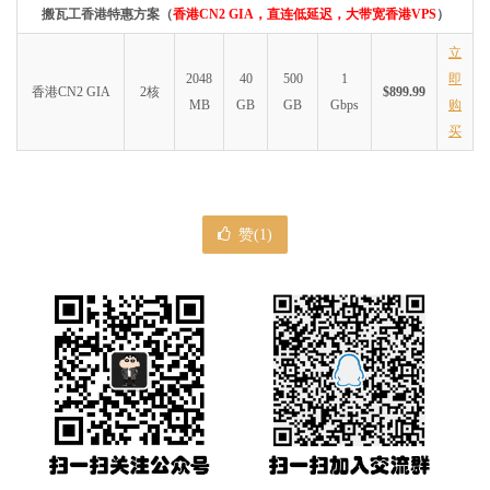
搬瓦工香港特惠方案（
香港CN2 GIA，直连低延迟，大带宽香港VPS
）
立
2048
40
500
1
即
香港CN2 GIA
2核
$899.99
MB
GB
GB
Gbps
购
买
赞(
1
)