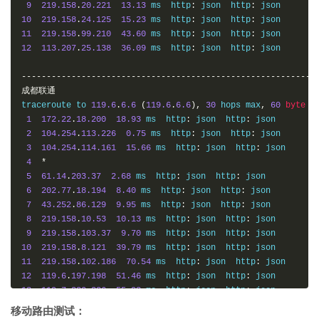
9
219.158
.
20.221
13.13
 ms  http
:
 json  http
:
10
219.158
.
24.125
15.23
 ms  http
:
 json  http
:
11
219.158
.
99.210
43.60
 ms  http
:
 json  http
:
12
113.207
.
25.138
36.09
 ms  http
:
 json  http
:
 json

-----------------------------------------------------------
成都联通
traceroute to 
119.6
.
6.6
(
119.6
.
6.6
),
30
 hops max
,
60
byte
 pa
1
172.22
.
18.200
18.93
 ms  http
:
 json  http
:
 json

2
104.254
.
113.226
0.75
 ms  http
:
 json  http
:
 json

3
104.254
.
114.161
15.66
 ms  http
:
 json  http
:
 json

4
*
5
61.14
.
203.37
2.68
 ms  http
:
 json  http
:
 json

6
202.77
.
18.194
8.40
 ms  http
:
 json  http
:
 json

7
43.252
.
86.129
9.95
 ms  http
:
 json  http
:
 json

8
219.158
.
10.53
10.13
 ms  http
:
 json  http
:
 json

9
219.158
.
103.37
9.70
 ms  http
:
 json  http
:
10
219.158
.
8.121
39.79
 ms  http
:
 json  http
:
11
219.158
.
102.186
70.54
 ms  http
:
 json  http
:
12
119.6
.
197.198
51.46
 ms  http
:
 json  http
:
13
119.7
.
220.226
55.93
 ms  http
:
 json  http
:
14
119.6
.
6.6
71.08
 ms  http
:
 json  http
:
 json

移动路由测试：