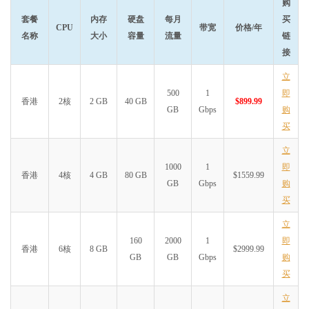
购
套餐
内存
硬盘
每月
买
CPU
带宽
价格/年
名称
大小
容量
流量
链
接
立
500
1
即
香港
2核
2 GB
40 GB
$899.99
GB
Gbps
购
买
立
1000
1
即
香港
4核
4 GB
80 GB
$1559.99
GB
Gbps
购
买
立
160
2000
1
即
香港
6核
8 GB
$2999.99
GB
GB
Gbps
购
买
立