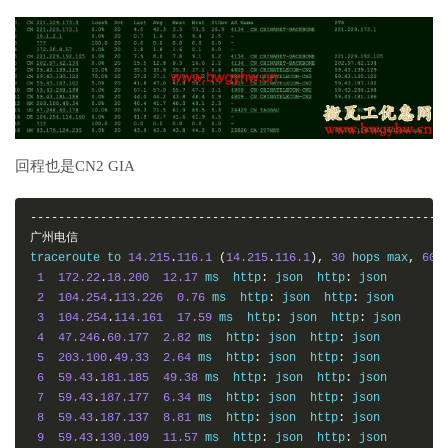
回程也是CN2 GIA
-----------------------------------------------------------
广州电信
traceroute to 
14.215
.
116.1
(
14.215
.
116.1
),
30
 hops max
,
60
1
172.22
.
18.200
12.17
 ms  http
:
 json  http
:
 json

2
104.254
.
113.226
0.76
 ms  http
:
 json  http
:
 json

3
104.254
.
114.161
17.59
 ms  http
:
 json  http
:
 json

4
47.246
.
60.177
2.82
 ms  http
:
 json  http
:
 json

5
203.100
.
49.33
2.64
 ms  http
:
 json  http
:
 json

6
59.43
.
181.185
49.38
 ms  http
:
 json  http
:
 json

7
59.43
.
187.177
6.34
 ms  http
:
 json  http
:
 json

8
59.43
.
187.137
8.81
 ms  http
:
 json  http
:
 json

9
59.43
.
130.109
11.57
 ms  http
:
 json  http
: