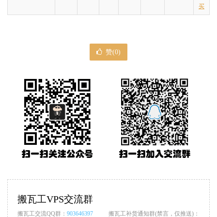
买
赞(
0
)
搬瓦工VPS交流群
搬瓦工交流QQ群：
903646397
搬瓦工补货通知群(禁言，仅推送)：