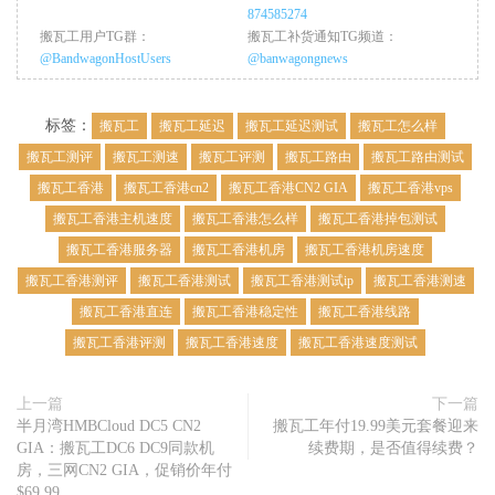
874585274
搬瓦工用户TG群：
搬瓦工补货通知TG频道：
@BandwagonHostUsers
@banwagongnews
标签：
搬瓦工
搬瓦工延迟
搬瓦工延迟测试
搬瓦工怎么样
搬瓦工测评
搬瓦工测速
搬瓦工评测
搬瓦工路由
搬瓦工路由测试
搬瓦工香港
搬瓦工香港cn2
搬瓦工香港CN2 GIA
搬瓦工香港vps
搬瓦工香港主机速度
搬瓦工香港怎么样
搬瓦工香港掉包测试
搬瓦工香港服务器
搬瓦工香港机房
搬瓦工香港机房速度
搬瓦工香港测评
搬瓦工香港测试
搬瓦工香港测试ip
搬瓦工香港测速
搬瓦工香港直连
搬瓦工香港稳定性
搬瓦工香港线路
搬瓦工香港评测
搬瓦工香港速度
搬瓦工香港速度测试
上一篇
下一篇
半月湾HMBCloud DC5 CN2
搬瓦工年付19.99美元套餐迎来
GIA：搬瓦工DC6 DC9同款机
续费期，是否值得续费？
房，三网CN2 GIA，促销价年付
$69.99