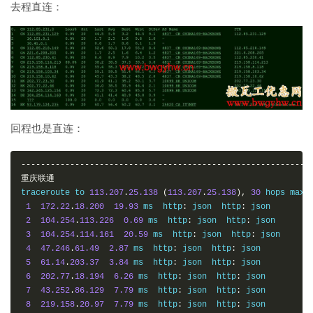
厦门电信
去程直连：
traceroute to 
117.28
.
254.129
(
117.28
.
254.129
),
30
 hops max
,
1
172.22
.
18.200
18.99
 ms  http
:
 json  http
:
 json

2
104.254
.
113.226
0.68
 ms  http
:
 json  http
:
 json

3
104.254
.
114.161
17.26
 ms  http
:
 json  http
:
 json

4
47.246
.
60.177
2.93
 ms  http
:
 json  http
:
 json

5
203.100
.
49.33
2.64
 ms  http
:
 json  http
:
 json

6
59.43
.
187.21
2.71
 ms  http
:
 json  http
:
 json

7
59.43
.
248.197
10.03
 ms  http
:
 json  http
:
 json

8
59.43
.
187.121
8.55
 ms  http
:
 json  http
:
 json

回程也是直连：
9
59.43
.
130.113
12.36
 ms  http
:
 json  http
:
10
59.43
.
143.2
31.51
 ms  http
:
 json  http
:
-----------------------------------------------------------
11
27.159
.
81.246
39.06
 ms  http
:
 json  http
:
重庆联通
12
27.148
.
195.94
47.63
 ms  http
:
 json  http
:
traceroute to 
113.207
.
25.138
(
113.207
.
25.138
),
30
 hops max
,
13
117.25
.
141.106
43.08
 ms  http
:
 json  http
:
1
172.22
.
18.200
19.93
 ms  http
:
 json  http
:
 json

14
117.28
.
254.129
33.56
 ms  http
:
 json  http
:
 json

2
104.254
.
113.226
0.69
 ms  http
:
 json  http
:
 json

3
104.254
.
114.161
20.59
 ms  http
:
 json  http
:
 json

-----------------------------------------------------------
4
47.246
.
61.49
2.87
 ms  http
:
 json  http
:
 json

5
61.14
.
203.37
3.84
 ms  http
:
 json  http
:
 json

6
202.77
.
18.194
6.26
 ms  http
:
 json  http
:
 json

7
43.252
.
86.129
7.79
 ms  http
:
 json  http
:
 json

8
219.158
.
20.97
7.79
 ms  http
:
 json  http
:
 json
