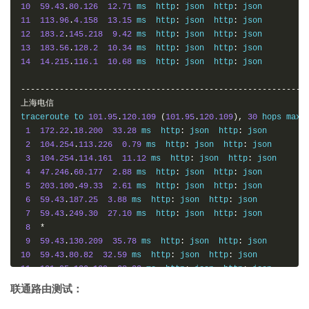
10
59.43
.
80.126
12.71
 ms  http
:
 json  http
:
11
113.96
.
4.158
13.15
 ms  http
:
 json  http
:
12
183.2
.
145.218
9.42
 ms  http
:
 json  http
:
13
183.56
.
128.2
10.34
 ms  http
:
 json  http
:
14
14.215
.
116.1
10.68
 ms  http
:
 json  http
:
 json

-----------------------------------------------------------
上海电信
traceroute to 
101.95
.
120.109
(
101.95
.
120.109
),
30
 hops max
,
1
172.22
.
18.200
33.28
 ms  http
:
 json  http
:
 json

2
104.254
.
113.226
0.79
 ms  http
:
 json  http
:
 json

3
104.254
.
114.161
11.12
 ms  http
:
 json  http
:
 json

4
47.246
.
60.177
2.88
 ms  http
:
 json  http
:
 json

5
203.100
.
49.33
2.61
 ms  http
:
 json  http
:
 json

6
59.43
.
187.25
3.88
 ms  http
:
 json  http
:
 json

7
59.43
.
249.30
27.10
 ms  http
:
 json  http
:
 json

8
*
9
59.43
.
130.209
35.78
 ms  http
:
 json  http
:
10
59.43
.
80.82
32.59
 ms  http
:
 json  http
:
11
101.95
.
120.109
28.23
 ms  http
:
 json  http
:
 json

联通路由测试：
-----------------------------------------------------------