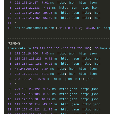
7
221.176
.
24.57
7.61
 ms  http
:
 json  http
:
 json

8
221.176
.
22.233
7.61
 ms  http
:
 json  http
:
 json

9
221.176
.
24.250
39.23
 ms  http
:
 json  http
:
10
221.176
.
21.202
96.39
 ms  http
:
 json  http
:
11
*
12
  ns1
.
ah
.
chinamobile
.
com 
(
211.138
.
180.2
)
46.45
 ms  http
:
-----------------------------------------------------------
成都移动
traceroute to 
183.221
.
253.100
(
183.221
.
253.100
),
30
 hops ma
1
172.22
.
18.200
7.45
 ms  http
:
 json  http
:
 json

2
104.254
.
113.226
0.72
 ms  http
:
 json  http
:
 json

3
104.254
.
114.161
9.22
 ms  http
:
 json  http
:
 json

4
47.246
.
60.173
2.84
 ms  http
:
 json  http
:
 json

5
223.119
.
7.221
5.71
 ms  http
:
 json  http
:
 json

6
223.120
.
2.6
9.39
 ms  http
:
 json  http
:
 json

7
*
8
221.183
.
25.122
9.12
 ms  http
:
 json  http
:
 json

9
221.176
.
18.109
8.95
 ms  http
:
 json  http
:
10
221.176
.
18.78
10.72
 ms  http
:
 json  http
:
11
221.183
.
37.114
43.46
 ms  http
:
 json  http
:
12
117.134
.
42.122
11.73
 ms  http
:
 json  http
: