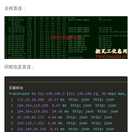
------------------------------------------------
去程直连：
回程也是直连：
-----------------------------------------------------------
安徽移动
traceroute to 
211.138
.
180.2
(
211.138
.
180.2
),
30
 hops max
,
6
1
172.22
.
18.200
15.17
 ms  http
:
 json  http
:
 json

2
104.254
.
113.226
0.67
 ms  http
:
 json  http
:
 json

3
104.254
.
114.161
24.46
 ms  http
:
 json  http
:
 json

4
47.246
.
60.173
4.04
 ms  http
:
 json  http
:
 json

5
223.119
.
7.221
5.85
 ms  http
:
 json  http
:
 json

6
221.183
.
30.145
8.43
 ms  http
:
 json  http
:
 json
