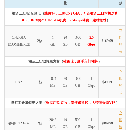
量
接
搬瓦工CN2-GIA-E（
线路好，三网CN2 GIA，可选搬瓦工日本机房和
DC6、DC9两个CN2 GIA机房，2.5Gbps带宽，建站推荐
）
立
CN2 GIA
1
20
1000
2.5
即
2核
$169.99
ECOMMERCE
GB
GB
GB
Gbps
购
买
搬瓦工CN2特惠方案（
性价比，新手入门推荐
）
立
1024
20
1000
1
即
CN2
1核
$49.99
MB
GB
GB
Gbps
购
买
搬瓦工香港特惠方案（
香港CN2 GIA，直连低延迟，大带宽香港VPS
）
立
2048
40
500
1
即
香港CN2 GIA
2核
$899.99
MB
GB
GB
Gbps
购