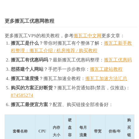
13
183.221
.
253.100
9.45
 ms  http
:
 json  http
:
 json

-----------------------------------------------------------
更多搬瓦工优惠网教程
更多搬瓦工VPS的相关教程，参考
搬瓦工中文网
更多文章：
搬瓦工是什么
？带你对搬瓦工有个整体了解：
搬瓦工新手教
程整理：搬瓦工介绍 / 机房推荐 / 购买教程
搬瓦工有优惠码吗
？最新搬瓦工优惠码整理：
搬瓦工优惠码
想搭建个人网站
？手把手一步步教你：
搬瓦工建站教程
搬瓦工速度慢
？搬瓦工加速全教程：
搬瓦工加速方法汇总
购买的方案正好断货
？搬瓦工补货通知群(禁言，仅推送)：
874585274
搬瓦工最便宜方案
？配置、购买链接全部准备好：
硬
购
内存
盘
每月
买
套餐名称
CPU
带宽
价格/年
大小
容
流量
链