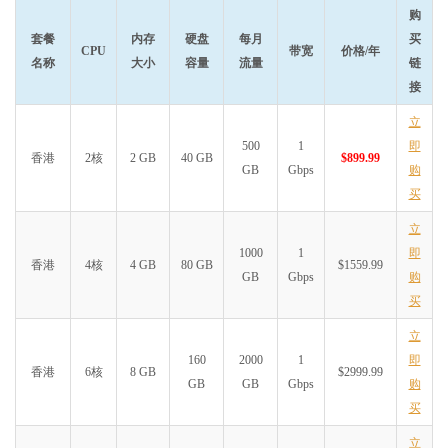
购
套餐
内存
硬盘
每月
买
CPU
带宽
价格/年
名称
大小
容量
流量
链
接
立
500
1
即
香港
2核
2 GB
40 GB
$899.99
GB
Gbps
购
买
立
1000
1
即
香港
4核
4 GB
80 GB
$1559.99
GB
Gbps
购
买
立
160
2000
1
即
香港
6核
8 GB
$2999.99
GB
GB
Gbps
购
买
立