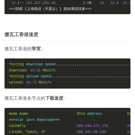
11.
|--
101.227
.
255.45
0.0
%
10
31.9
31.9
===回程
[上海电信（天翼云）]
路由测试结束===
===测试
[厦门电信
CN2
]
的回程路由===
Start
:
Sat
Aug
4
08
:
34
:
50
2018
搬瓦工香港速度
Loss
%
Snt
Last
Avg
1.
|--
???
100.0
10
0.0
0.0
搬瓦工香港的
带宽
：
2.
|--
63
-
222
-
xx
.
xx
.
static
.
pccwgl  
0.0
%
10
1.4
1.0
3.
|--
???
100.0
10
0.0
0.0
4.
|--
HundredGE0
-
5
-
0
-
1.br03.hkg
0.0
%
10
1.5
1.3
Testing
 download speed
.....................................
5.
|--
63
-
218
-
211
-
10.static
.
pccw  
0.0
%
10
1.1
1.1
Download
:
23.41
Mbit
/
6.
|--
59.43
.
183.105
0.0
%
10
4.9
8.7
Testing
 upload speed
.......................................
7.
|--
59.43
.
187.101
80.0
%
10
6.4
6.5
Upload
:
16.71
Mbit
/
s
8.
|--
59.43
.
130.153
0.0
%
10
6.9
7.0
9.
|--
59.43
.
98.206
0.0
%
10
16.7
16.8
搬瓦工香港各节点的
下载速度
：
10.
|--
27.148
.
195.54
0.0
%
10
32.7
32.7
11.
|--
27.148
.
195.6
0.0
%
10
31.4
31.8
12.
|--
117.25
.
141.110
0.0
%
10
33.1
35.7
Node
Name
IPv4
 address		
Dow
13.
|--
???
100.0
10
0.0
0.0
===
star ipv4 download
===
14.
|--
117.28
.
254.129
0.0
%
10
20.7
155.8
CacheFly
205.234
.
175.175
91.
===回程
[厦门电信
CN2
]
路由测试结束===
Linode
,
Tokyo
,
 JP		
106.187
.
96.148
8.2