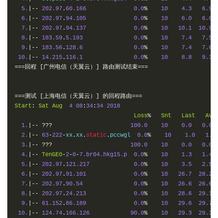
5.
|--
202.97
.
60.166
0.0
%
10
4.3
6.9
6.
|--
202.97
.
94.105
0.0
%
10
6.0
6.0
7.
|--
202.97
.
94.137
0.0
%
10
10.1
10.9
8.
|--
183.59
.
5.193
0.0
%
10
7.4
7.5
9.
|--
183.56
.
128.6
0.0
%
10
7.4
7.6
10.
|--
14.215
.
116.1
0.0
%
10
8.8
9.3
===回程
[广州电信（天翼云）]
路由测试结束===
===测试
[上海电信（天翼云）]
的回程路由===
Start
:
Sat
Aug
4
08
:
34
:
34
2018
Loss
%
Snt
Last
Avg
1.
|--
???
100.0
10
0.0
0.0
2.
|--
63
-
222
-
xx
.
xx
.
static
.
pccwgl  
0.0
%
10
1.0
1.0
3.
|--
???
100.0
10
0.0
0.0
4.
|--
TenGE0
-
2
-
0
-
7.br04.hkg15.p
0.0
%
10
1.3
1.4
5.
|--
202.97
.
121.217
0.0
%
10
3.5
2.5
6.
|--
202.97
.
91.101
0.0
%
10
26.7
28.2
7.
|--
202.97
.
90.54
0.0
%
10
26.6
26.6
8.
|--
202.97
.
24.213
0.0
%
10
28.6
29.1
9.
|--
61.152
.
86.189
0.0
%
10
29.6
29.7
10.
|--
124.74
.
166.126
90.0
%
10
29.3
29.3