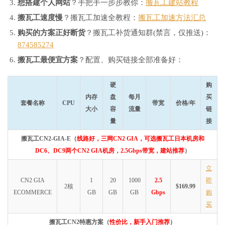
想搭建个人网站
？手把手一步步教你：
搬瓦工建站教程
搬瓦工速度慢
？搬瓦工加速全教程：
搬瓦工加速方法汇总
购买的方案正好断货
？搬瓦工补货通知群(禁言，仅推送)：
874585274
搬瓦工最便宜方案
？配置、购买链接全部准备好：
硬
购
内存
盘
每月
买
套餐名称
CPU
带宽
价格/年
大小
容
流量
链
量
接
搬瓦工CN2-GIA-E（
线路好，三网CN2 GIA，可选搬瓦工日本机房和
DC6、DC9两个CN2 GIA机房，2.5Gbps带宽，建站推荐
）
立
CN2 GIA
1
20
1000
2.5
即
2核
$169.99
ECOMMERCE
GB
GB
GB
Gbps
购
买
搬瓦工CN2特惠方案（
性价比，新手入门推荐
）