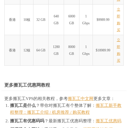
立
640
6000
1
即
香港
10核
32 GB
$9989.99
GB
GB
Gbps
购
买
立
1280
8000
1
即
香港
12核
64 GB
$18989.99
GB
GB
Gbps
购
买
更多搬瓦工优惠网教程
更多搬瓦工VPS的相关教程，参考
搬瓦工中文网
更多文章：
搬瓦工是什么
？带你对搬瓦工有个整体了解：
搬瓦工新手教
程整理：搬瓦工介绍 / 机房推荐 / 购买教程
搬瓦工有优惠码吗
？最新搬瓦工优惠码整理：
搬瓦工优惠码