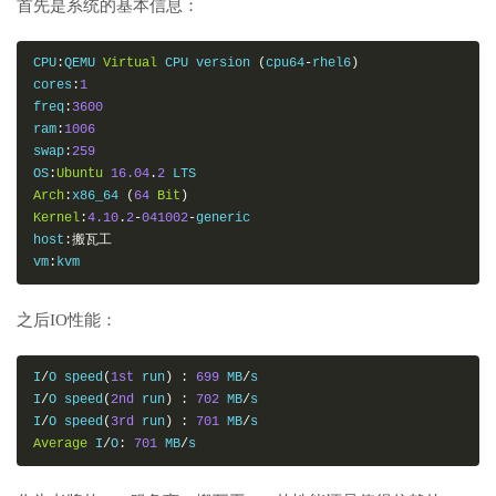
首先是系统的基本信息：
CPU
:
QEMU 
Virtual
 CPU version 
(
cpu64
-
rhel6
)
cores
:
1
freq
:
3600
ram
:
1006
swap
:
259
OS
:
Ubuntu
16.04
.
2
Arch
:
x86_64 
(
64
Bit
)
Kernel
:
4.10
.
2
-
041002
-
generic

host
:搬瓦工
vm
:
kvm
之后IO性能：
I
/
O speed
(
1st
 run
)
:
699
 MB
/
s

I
/
O speed
(
2nd
 run
)
:
702
 MB
/
s

I
/
O speed
(
3rd
 run
)
:
701
 MB
/
Average
 I
/
O
:
701
 MB
/
s