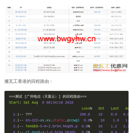
搬瓦工香港的回程路由：
===测试
[广州电信（天翼云）]
的回程路由===
Start
:
Sat
Aug
8
08
:
34
:
18
2018
Loss
%
Snt
Last
Avg
1.
|--
???
100.0
10
0.0
0.0
2.
|--
63
-
222
-
xx
.
xx
.
static
.
pccwgl  
0.0
%
10
1.0
1.1
3.
|--
TenGE0
-
5
-
0
-
2.br04.hkg05.p
0.0
%
10
1.2
1.1
4.
|--
 ct
.
pos0
-
4
-
1
-
0.br04.hkg05.
0.0
%
10
4.4
4.4