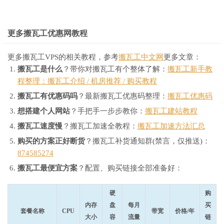
更多搬瓦工优惠网教程
更多搬瓦工VPS的相关教程，参考
搬瓦工中文网
更多文章：
搬瓦工是什么
？带你对搬瓦工有个整体了解：
搬瓦工新手教
程整理：搬瓦工介绍 / 机房推荐 / 购买教程
搬瓦工有优惠码吗
？最新搬瓦工优惠码整理：
搬瓦工优惠码
想搭建个人网站
？手把手一步步教你：
搬瓦工建站教程
搬瓦工速度慢
？搬瓦工加速全教程：
搬瓦工加速方法汇总
购买的方案正好断货
？搬瓦工补货通知群(禁言，仅推送)：
874585274
搬瓦工最便宜方案
？配置、购买链接全部准备好：
硬
购
内存
盘
每月
买
套餐名称
CPU
带宽
价格/年
大小
容
流量
链