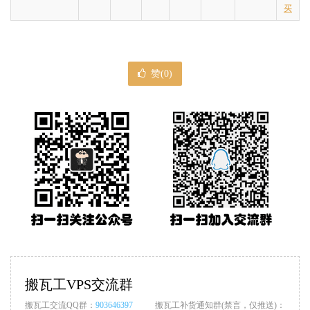
买
赞(
0
)
搬瓦工VPS交流群
搬瓦工交流QQ群：
903646397
搬瓦工补货通知群(禁言，仅推送)：