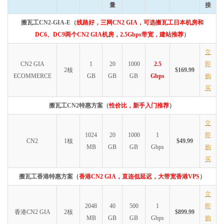
量
接
搬瓦工CN2-GIA-E（
线路好，三网CN2 GIA，可选搬瓦工日本机房和
DC6、DC9两个CN2 GIA机房，2.5Gbps带宽，建站推荐
）
立
CN2 GIA
1
20
1000
2.5
即
2核
$169.99
ECOMMERCE
GB
GB
GB
Gbps
购
买
搬瓦工CN2特惠方案（
性价比，新手入门推荐
）
立
1024
20
1000
1
即
CN2
1核
$49.99
MB
GB
GB
Gbps
购
买
搬瓦工香港特惠方案（
香港CN2 GIA，直连低延迟，大带宽香港VPS
）
立
2048
40
500
1
即
香港CN2 GIA
2核
$899.99
MB
GB
GB
Gbps
购