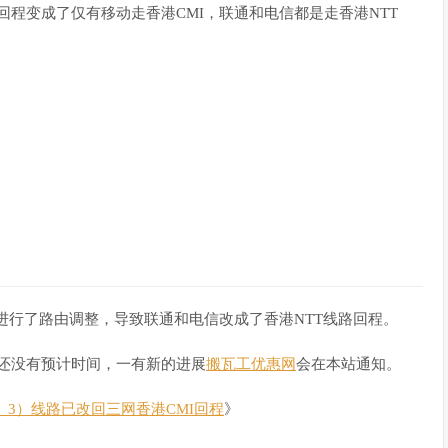
I回程变成了仅有移动走香港CMI，联通和电信都是走香港NTT
房进行了路由调整，导致联通和电信改成了香港NTT线路回程。
时还没有预计时间，一有新的进展
搬瓦工优惠网
会在本站通知。
K_3）线路已改回三网香港CMI回程
》