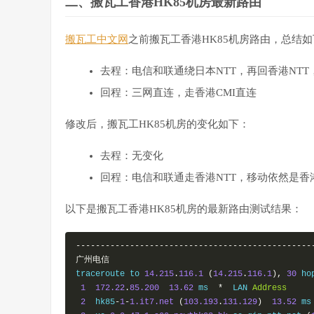
二、搬瓦工香港HK85机房最新路由
搬瓦工中文网
之前搬瓦工香港HK85机房路由，总结
去程：电信和联通绕日本NTT，再回香港NTT
回程：三网直连，走香港CMI直连
修改后，搬瓦工HK85机房的变化如下：
去程：无变化
回程：电信和联通走香港NTT，移动依然是香港
以下是搬瓦工香港HK85机房的最新路由测试结果：
------------------------------------------------
广州电信
traceroute to 
14.215
.
116.1
(
14.215
.
116.1
),
30
 ho
1
172.22
.
85.200
13.62
 ms  
*
  LAN 
Address
2
  hk85
-
1
-
1.it7.net
(
103.193
.
131.129
)
13.52
 ms