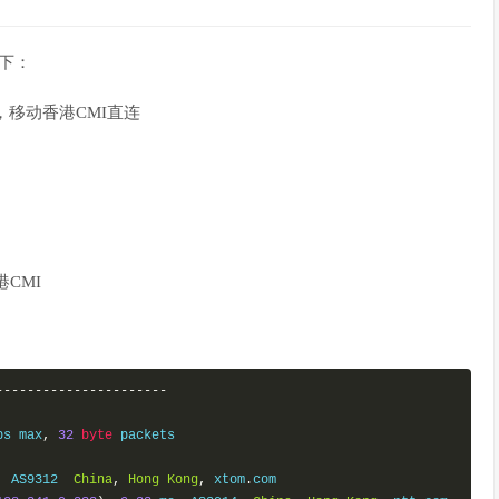
如下：
，移动香港CMI直连
CMI
----------------------
ps max
,
32
byte
 packets

  AS9312  
China
,
Hong
Kong
,
 xtom
.
com
