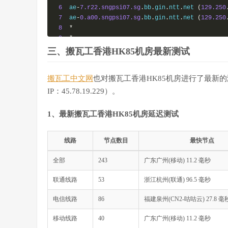
6
  ae
-
7.r22.sngpsi07.sg
.
bb
.
gin
.
ntt
.
net 
(
129.250
7
  ae
-
0.a00.sngpsi07.sg
.
bb
.
gin
.
ntt
.
net 
(
129.250
8
*
9
*
10
*
三、搬瓦工香港HK85机房最新测试
11
*
12
*
搬瓦工中文网
也对搬瓦工香港HK85机房进行了最新
13
*
14
*
IP：45.78.19.229）。
15
*
16
*
1、最新搬瓦工香港HK85机房延迟测试
17
*
18
*
19
  ns
-
pd
.
online
.
sh
.
cn 
(
202.96
.
209.133
)
301.26
 
线路
节点数目
最快节点
全部
------------------------------------------------
243
广东广州(移动) 11.2 毫秒
厦门电信
联通线路
53
浙江杭州(联通) 96.5 毫秒
traceroute to 
117.28
.
254.129
(
117.28
.
254.129
),
3
1
172.22
.
85.200
12.60
 ms  
*
  LAN 
Address
电信线路
86
福建泉州(CN2-咕咕云) 27.8 毫
2
  hk85
-
2
-
1.it7.net
(
103.193
.
131.133
)
8.32
 ms 
3
  xe
-
0
-
0
-
47
-
1.a00.newthk03.hk
.
ce
.
gin
.
ntt
.
net 
(
移动线路
40
广东广州(移动) 11.2 毫秒
4
  xe
-
0
-
0
-
47
-
1.a00.newthk03.hk
.
bb
.
gin
.
ntt
.
net 
(