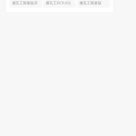
限量版补货 (67)
么时候补货 (67)
搬瓦工限量版买
搬瓦工DC9 (63)
搬瓦工限量版
不到 (67)
49.99 (62)