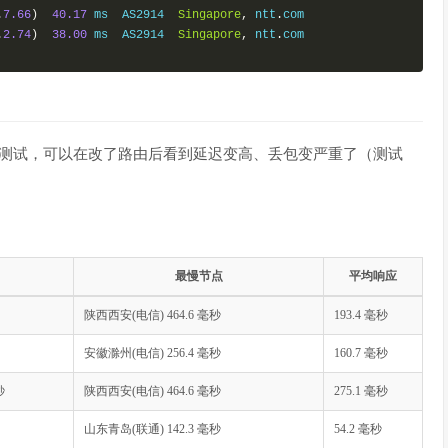
.
7.66
)
40.17
 ms  AS2914  
Singapore
,
 ntt
.
com

.
2.74
)
38.00
 ms  AS2914  
Singapore
,
 ntt
.
com

的测试，可以在改了路由后看到延迟变高、丢包变严重了（测试
ms  AS4812  
China
,
Shanghai
,
ChinaTelecom
最慢节点
平均响应
----------------------
陕西西安(电信) 464.6 毫秒
193.4 毫秒
安徽滁州(电信) 256.4 毫秒
160.7 毫秒
0
 hops max
,
32
byte
 packets

秒
陕西西安(电信) 464.6 毫秒
275.1 毫秒
 AS9312  
China
,
Hong
Kong
,
 xtom
.
com

128.241
.
9.233
)
0.45
 ms  AS2914  
China
,
Hong
Kong
,
 ntt
.
com

山东青岛(联通) 142.3 毫秒
54.2 毫秒
128.241
.
9.232
)
0.64
 ms  AS2914  
China
,
Hong
Kong
,
 ntt
.
com
