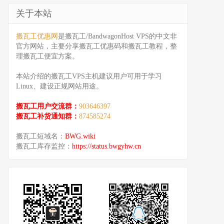
关于本站
搬瓦工优惠网
是搬瓦工/BandwagonHost VPS的中文非
官方网站，主要分享搬瓦工优惠码和搬瓦工教程，整
理搬瓦工便宜方案。
本站介绍的搬瓦工VPS主机建议用户可用于学习
Linux、建设正规网站用途。
搬瓦工用户交流群：
903646397
搬瓦工补货通知群：
874585274
搬瓦工短域名：
BWG.wiki
搬瓦工库存监控：
https://status.bwgyhw.cn