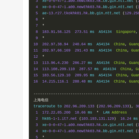
3
  xe
-
0
-
0
-
47
-
1.a00.newthk03.hk
.
ce
.
gin
.
ntt
.
net 
(
4
  xe
-
0
-
0
-
47
-
1.a00.newthk03.hk
.
bb
.
gin
.
ntt
.
net 
(
5
  ae
-
13.r27.tkokhk01.hk
.
bb
.
gin
.
ntt
.
net 
(
129.25
6
*
7
*
8
183.91
.
56.125
273.51
 ms  AS4134  
Singapore
,
9
*
10
202.97
.
38.94
240.64
 ms  AS4134  
China
,
Guan
11
202.97
.
66.169
291.43
 ms  AS4134  
China
,
Gua
12
*
13
113.96
.
4.230
286.27
 ms  AS4134  
China
,
Guan
14
113.108
.
209.110
287.57
 ms  AS4134  
China
,
G
15
183.56
.
129.10
289.95
 ms  AS4134  
China
,
Gua
16
14.215
.
116.1
288.48
 ms  AS4134  
China
,
Guan
------------------------------------------------
上海电信
traceroute to 
202.96
.
209.133
(
202.96
.
209.133
),
3
1
172.22
.
85.200
18.66
 ms  
*
  LAN 
Address
2
  hk85
-
1
-
1.it7.net
(
103.193
.
131.129
)
16.24
 ms
3
  xe
-
0
-
0
-
47
-
1.a00.newthk03.hk
.
ce
.
gin
.
ntt
.
net 
(
4
  xe
-
0
-
0
-
47
-
1.a00.newthk03.hk
.
bb
.
gin
.
ntt
.
net 
(
5
*