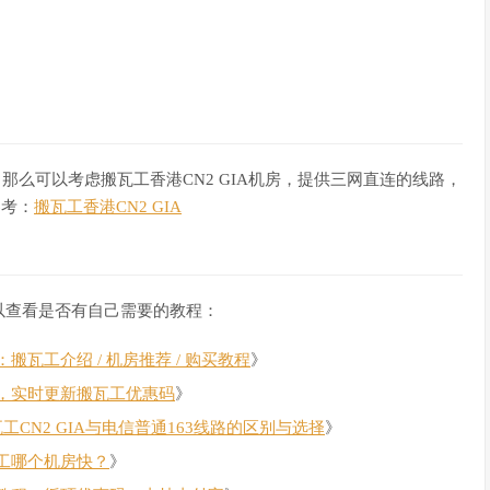
uan
,
Chengdu
,
ChinaUnicom
uan
,
Chengdu
,
ChinaUnicom
,
Chengdu
,
ChinaUnicom
----------------------
30
 hops max
,
32
byte
 packets

那么可以考虑搬瓦工香港CN2 GIA机房，提供三网直连的线路，
  AS9312  
China
,
Hong
Kong
,
 xtom
.
com

参考：
搬瓦工香港CN2 GIA
76
)
0.65
 ms  AS9312  
China
,
Hong
Kong
,
 xtom
.
com

77
)
0.78
 ms  AS9312  
China
,
Hong
Kong
,
 xtom
.
com

g
Kong
,
ChinaMobile
以查看是否有自己需要的教程：
nghai
,
ChinaMobile
nghai
,
ChinaMobile
瓦工介绍 / 机房推荐 / 购买教程
》
ghai
,
ChinaMobile
ghai
,
ChinaMobile
，实时更新搬瓦工优惠码
》
瓦工CN2 GIA与电信普通163线路的区别与选择
》
ghai
,
ChinaMobile
nghai
,
ChinaMobile
工哪个机房快？
》
anghai
,
ChinaMobile