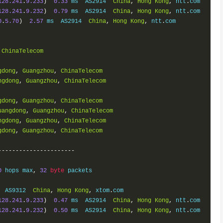
128.241
.
9.233
)
0.33
 ms  AS2914  
China
,
Hong
Kong
,
 ntt
.
com

128.241
.
9.232
)
0.79
 ms  AS2914  
China
,
Hong
Kong
,
 ntt
.
com

0
.
5.70
)
2.57
 ms  AS2914  
China
,
Hong
Kong
,
 ntt
.
com

ChinaTelecom
gdong
,
Guangzhou
,
ChinaTelecom
ngdong
,
Guangzhou
,
ChinaTelecom
gdong
,
Guangzhou
,
ChinaTelecom
uangdong
,
Guangzhou
,
ChinaTelecom
ngdong
,
Guangzhou
,
ChinaTelecom
gdong
,
Guangzhou
,
ChinaTelecom
----------------------
0
 hops max
,
32
byte
 packets

  AS9312  
China
,
Hong
Kong
,
 xtom
.
com

128.241
.
9.233
)
0.47
 ms  AS2914  
China
,
Hong
Kong
,
 ntt
.
com

128.241
.
9.232
)
0.50
 ms  AS2914  
China
,
Hong
Kong
,
 ntt
.
com
