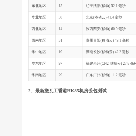
5
*
东北地区
15
辽宁沈阳(移动) 52.1 毫秒
6
  ae
-
1.a01.chwahk02.hk
.
bb
.
gin
.
ntt
.
net 
(
129.250
7
  xe
-
0
-
0
-
18
-
2.a01.chwahk02.hk
.
ce
.
gin
.
ntt
.
net 
(
华北地区
38
北京(移动云) 41.4 毫秒
8
59.43
.
248.249
8.71
 ms  
*
China
,
Guangdong
,
9
*
西北地区
14
陕西西安(移动) 60.0 毫秒
10
*
11
59.43
.
140.34
25.39
 ms  
*
China
,
Fujian
,
Ch
西南地区
31
贵州贵阳(移动云) 49.1 毫秒
12
110.80
.
128.94
111.95
 ms  AS133775  
China
,
F
13
27.148
.
195.94
121.17
 ms  AS133775  
China
,
F
华中地区
19
湖南长沙(移动云) 42.2 毫秒
14
*
15
*
华东地区
97
福建泉州(CN2-咕咕云) 27.8 毫
16
117.28
.
254.129
30.16
 ms  AS4809  
China
,
Fuj
华南地区
29
广东广州(移动) 11.2 毫秒
------------------------------------------------
重庆联通
2、最新搬瓦工香港HK85机房丢包测试
traceroute to 
113.207
.
25.138
(
113.207
.
25.138
),
3
1
172.22
.
85.200
44.78
 ms  
*
  LAN 
Address
2
  hk85
-
1
-
1.it7.net
(
103.193
.
131.129
)
86.02
 ms
3
  xe
-
0
-
0
-
47
-
1.a00.newthk03.hk
.
ce
.
gin
.
ntt
.
net 
(
4
  xe
-
0
-
0
-
47
-
1.a00.newthk03.hk
.
bb
.
gin
.
ntt
.
net 
(
5
*
6
  ae
-
12.r30.tokyjp05.jp
.
bb
.
gin
.
ntt
.
net 
(
129.25
7
  ae
-
2.r03.tokyjp05.jp
.
bb
.
gin
.
ntt
.
net 
(
129.250