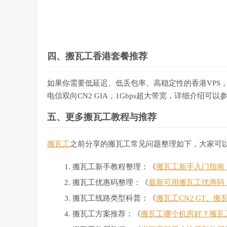
13
119.6
.
197.14
192.86
 ms  AS4837  
China
,
Sich
14
119.6
.
195.34
212.52
 ms  AS4837  
China
,
Sich
15
119.6
.
6.6
220.00
 ms  AS4837  
China
,
Sichuan
------------------------------------------------
四、搬瓦工香港套餐推荐
上海移动
traceroute to 
120.204
.
197.126
(
120.204
.
197.126
),
1
172.22
.
85.200
19.29
 ms  
*
  LAN 
Address
如果你需要低延迟、低丢包率、高稳定性的香港VPS，
2
  hk85
-
1
-
1.it7.net
(
103.193
.
131.129
)
20.60
 ms
电信双向CN2 GIA，1Gbps超大带宽，详细介绍可以
3
103.193
.
131.76
.
static
.
xtom
.
com 
(
103.193
.
131.
4
103.193
.
131.77
.
static
.
xtom
.
com 
(
103.193
.
131.
五、更多搬瓦工教程与推荐
5
223.119
.
81.186
0.42
 ms  AS58453  
China
,
Hon
6
*
7
*
搬瓦工
之前分享的搬瓦工常见问题整理如下，大家可
8
223.120
.
3.186
27.91
 ms  AS58453  
China
,
Sha
9
221.183
.
89.174
29.88
 ms  AS9808  
China
,
Sha
搬瓦工新手教程整理：《
搬瓦工新手入门指南：搬
10
221.183
.
89.69
29.39
 ms  AS9808  
China
,
Shan
11
221.183
.
89.46
49.35
 ms  AS9808  
China
,
Shan
搬瓦工优惠码整理：《
最新可用搬瓦工优惠码
12
*
搬瓦工线路类型科普：《
搬瓦工CN2 GT、搬
13
120.204
.
194.6
52.35
 ms  AS9808  
China
,
Shan
14
120.204
.
194.14
51.07
 ms  AS9808  
China
,
Sha
搬瓦工方案推荐：《
搬瓦工哪个机房好？搬瓦
15
120.204
.
197.126
48.20
 ms  AS9808  
China
,
Sh