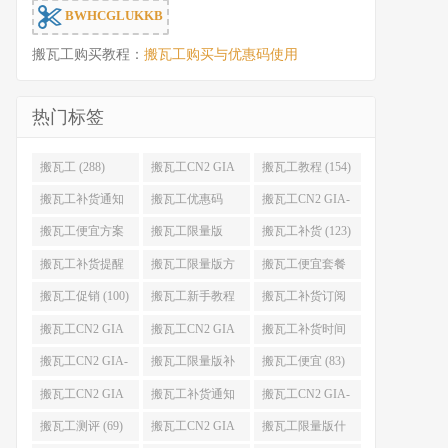
BWHCGLUKKB
搬瓦工购买教程：
搬瓦工购买与优惠码使用
热门标签
搬瓦工 (288)
搬瓦工CN2 GIA
搬瓦工教程 (154)
(176)
搬瓦工补货通知
搬瓦工优惠码
搬瓦工CN2 GIA-
(132)
(131)
E (130)
搬瓦工便宜方案
搬瓦工限量版
搬瓦工补货 (123)
(128)
(126)
搬瓦工补货提醒
搬瓦工限量版方
搬瓦工便宜套餐
(106)
案 (106)
(103)
搬瓦工促销 (100)
搬瓦工新手教程
搬瓦工补货订阅
(98)
(98)
搬瓦工CN2 GIA
搬瓦工CN2 GIA
搬瓦工补货时间
便宜方案 (92)
限量版 (90)
(89)
搬瓦工CN2 GIA-
搬瓦工限量版补
搬瓦工便宜 (83)
E限量版 (84)
货 (84)
搬瓦工CN2 GIA
搬瓦工补货通知
搬瓦工CN2 GIA-
优惠 (82)
QQ群 (76)
E便宜套餐 (76)
搬瓦工测评 (69)
搬瓦工CN2 GIA
搬瓦工限量版什