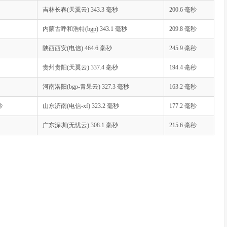
吉林长春(天翼云) 343.3 毫秒
200.6 毫秒
.
5.161
)
2.90
 ms  AS2914  
China
,
Hong
Kong
,
 ntt
.
com

203.131
.
241.70
)
2.72
 ms  AS2914  
China
,
Hong
Kong
,
 ntt
.
com

内蒙古呼和浩特(bgp) 343.1 毫秒
209.8 毫秒
Guangzhou
,
ChinaTelecom
陕西西安(电信) 464.6 毫秒
245.9 毫秒
inaTelecom
贵州贵阳(天翼云) 337.4 毫秒
194.4 毫秒
ujian
,
Xiamen
,
ChinaTelecom
ujian
,
Xiamen
,
ChinaTelecom
河南洛阳(bgp-青果云) 327.3 毫秒
163.2 毫秒
秒
山东济南(电信-xf) 323.2 毫秒
177.2 毫秒
ian
,
Xiamen
,
ChinaTelecom
广东深圳(无忧云) 308.1 毫秒
215.6 毫秒
----------------------
0
 hops max
,
32
byte
 packets

  AS9312  
China
,
Hong
Kong
,
 xtom
.
com

128.241
.
9.233
)
0.37
 ms  AS2914  
China
,
Hong
Kong
,
 ntt
.
com

128.241
.
9.232
)
0.42
 ms  AS2914  
China
,
Hong
Kong
,
 ntt
.
com

0
.
2.50
)
48.83
 ms  AS2914  
Japan
,
Tokyo
,
 ntt
.
com

.
3.33
)
97.72
 ms  AS2914  
Japan
,
Tokyo
,
 ntt
.
com
