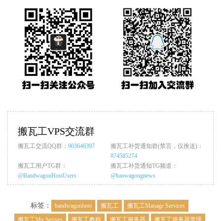
搬瓦工VPS交流群
搬瓦工交流QQ群：
903646397
搬瓦工补货通知群(禁言，仅推送)：
874585274
搬瓦工用户TG群：
搬瓦工补货通知TG频道：
@BandwagonHostUsers
@banwagongnews
标签：
bandwagonhost
搬瓦工
搬瓦工Manage Services
搬瓦工My Serives
搬瓦工教程
搬瓦工服务器
搬瓦工服务器管理