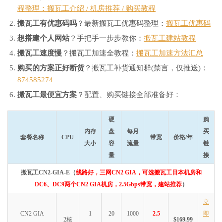
程整理：搬瓦工介绍 / 机房推荐 / 购买教程
搬瓦工有优惠码吗
？最新搬瓦工优惠码整理：
搬瓦工优惠码
想搭建个人网站
？手把手一步步教你：
搬瓦工建站教程
搬瓦工速度慢
？搬瓦工加速全教程：
搬瓦工加速方法汇总
购买的方案正好断货
？搬瓦工补货通知群(禁言，仅推送)：
874585274
搬瓦工最便宜方案
？配置、购买链接全部准备好：
硬
购
内存
盘
每月
买
套餐名称
CPU
带宽
价格/年
大小
容
流量
链
量
接
搬瓦工CN2-GIA-E（
线路好，三网CN2 GIA，可选搬瓦工日本机房和
DC6、DC9两个CN2 GIA机房，2.5Gbps带宽，建站推荐
）
立
CN2 GIA
1
20
1000
2.5
即
2核
$169.99