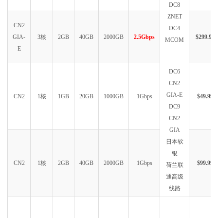
DC8
ZNET
CN2
DC4
GIA-
3核
2GB
40GB
2000GB
2.5Gbps
$299.99
MCOM
E
DC6
CN2
GIA-E
CN2
1核
1GB
20GB
1000GB
1Gbps
$49.99
DC9
CN2
GIA
日本软
银
CN2
1核
2GB
40GB
2000GB
1Gbps
$99.99
荷兰联
通高级
线路