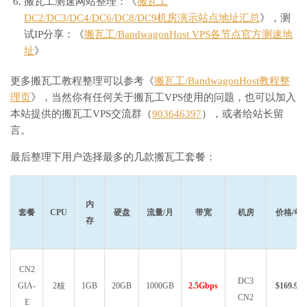
搬瓦工测速网站整理：《
搬瓦工
DC2/DC3/DC4/DC6/DC8/DC9机房演示站点地址汇总
》，测
试IP分享：《
搬瓦工/BandwagonHost VPS各节点官方测速地
址
》
更多搬瓦工教程整理可以参考《
搬瓦工/BandwagonHost教程整
理页
》，当然你有任何关于搬瓦工VPS使用的问题，也可以加入
本站提供的搬瓦工VPS交流群（
903646397
），或者给站长留
言。
最后整理下用户选择最多的几款搬瓦工套餐：
内
套餐
CPU
硬盘
流量/月
带宽
机房
价格/年
存
CN2
DC3
GIA-
2核
1GB
20GB
1000GB
2.5Gbps
$169.99
CN2
E