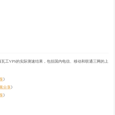
搬瓦工VPS的实际测速结果，包括国内电信、移动和联通三网的上
享
》
结果分享
》
享
》