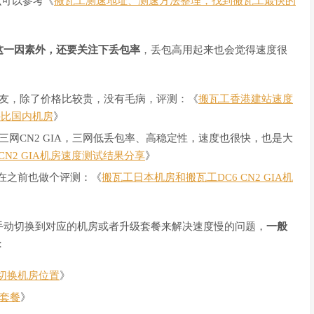
么可以参考《
搬瓦工测速地址、测速方法整理，找到搬瓦工最快的
这一因素外，还要关注下丢包率
，丢包高用起来也会觉得速度很
友，除了价格比较贵，没有毛病，评测：《
搬瓦工香港建站速度
堪比国内机房
》
三网CN2 GIA，三网低丢包率、高稳定性，速度也很快，也是大
工CN2 GIA机房速度测试结果分享
》
在之前也做个评测：《
搬瓦工日本机房和搬瓦工DC6 CN2 GIA机
手动切换到对应的机房或者升级套餐来解决速度慢的问题，
一般
：
切换机房位置
》
套餐
》