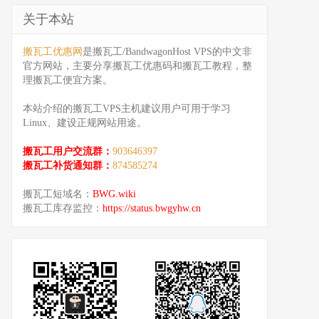
关于本站
搬瓦工优惠网
是搬瓦工/BandwagonHost VPS的中文非
官方网站，主要分享搬瓦工优惠码和搬瓦工教程，整
理搬瓦工便宜方案。
本站介绍的搬瓦工VPS主机建议用户可用于学习
Linux、建设正规网站用途。
搬瓦工用户交流群：
903646397
搬瓦工补货通知群：
874585274
搬瓦工短域名：
BWG.wiki
搬瓦工库存监控：
https://status.bwgyhw.cn