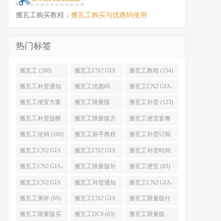
搬瓦工购买教程：
搬瓦工购买与优惠码使用
热门标签
搬瓦工 (288)
搬瓦工CN2 GIA
搬瓦工教程 (154)
(176)
搬瓦工补货通知
搬瓦工优惠码
搬瓦工CN2 GIA-
(132)
(131)
E (130)
搬瓦工便宜方案
搬瓦工限量版
搬瓦工补货 (123)
(128)
(126)
搬瓦工补货提醒
搬瓦工限量版方
搬瓦工便宜套餐
(106)
案 (106)
(103)
搬瓦工促销 (100)
搬瓦工新手教程
搬瓦工补货订阅
(98)
(98)
搬瓦工CN2 GIA
搬瓦工CN2 GIA
搬瓦工补货时间
便宜方案 (92)
限量版 (90)
(89)
搬瓦工CN2 GIA-
搬瓦工限量版补
搬瓦工便宜 (83)
E限量版 (84)
货 (84)
搬瓦工CN2 GIA
搬瓦工补货通知
搬瓦工CN2 GIA-
优惠 (82)
QQ群 (76)
E便宜套餐 (76)
搬瓦工测评 (69)
搬瓦工CN2 GIA
搬瓦工限量版什
限量版补货 (67)
么时候补货 (67)
搬瓦工限量版买
搬瓦工DC9 (63)
搬瓦工限量版