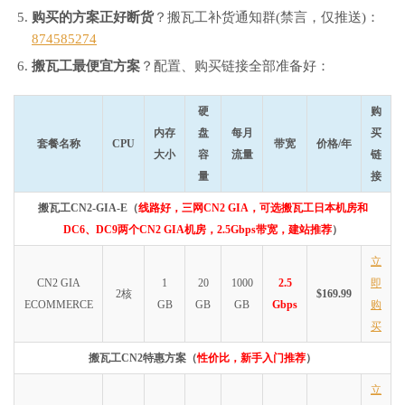
购买的方案正好断货
？搬瓦工补货通知群(禁言，仅推送)：
874585274
搬瓦工最便宜方案
？配置、购买链接全部准备好：
硬
购
内存
盘
每月
买
套餐名称
CPU
带宽
价格/年
大小
容
流量
链
量
接
搬瓦工CN2-GIA-E（
线路好，三网CN2 GIA，可选搬瓦工日本机房和
DC6、DC9两个CN2 GIA机房，2.5Gbps带宽，建站推荐
）
立
CN2 GIA
1
20
1000
2.5
即
2核
$169.99
ECOMMERCE
GB
GB
GB
Gbps
购
买
搬瓦工CN2特惠方案（
性价比，新手入门推荐
）
立