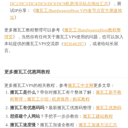
DC2/DC3/DC4/DC6/DC8/DC9机房演示站点地址汇总
》，测
试IP分享：《
搬瓦工/BandwagonHost VPS各节点官方测速地
址
》
更多搬瓦工教程整理可以参考《
搬瓦工/BandwagonHost教程整
理页
》，当然你有任何关于搬瓦工VPS使用的问题，也可以加入
本站提供的搬瓦工VPS交流群（
903646397
），或者给站长留
言。
更多搬瓦工优惠网教程
更多搬瓦工VPS的相关教程，参考
搬瓦工中文网
更多文章：
搬瓦工是什么
？带你对搬瓦工有个整体了解：
搬瓦工新手教
程整理：搬瓦工介绍 / 机房推荐 / 购买教程
搬瓦工有优惠码吗
？最新搬瓦工优惠码整理：
搬瓦工优惠码
想搭建个人网站
？手把手一步步教你：
搬瓦工建站教程
搬瓦工速度慢
？搬瓦工加速全教程：
搬瓦工加速方法汇总