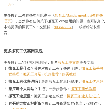
址
》
更多搬瓦工教程整理可以参考《
搬瓦工/BandwagonHost教程整
理页
》，当然你有任何关于搬瓦工VPS使用的问题，也可以加入
本站提供的搬瓦工VPS交流群（
903646397
），或者给站长留
言。
更多搬瓦工优惠网教程
更多搬瓦工VPS的相关教程，参考
搬瓦工中文网
更多文章：
搬瓦工是什么
？带你对搬瓦工有个整体了解：
搬瓦工新手教
程整理：搬瓦工介绍 / 机房推荐 / 购买教程
搬瓦工有优惠码吗
？最新搬瓦工优惠码整理：
搬瓦工优惠码
想搭建个人网站
？手把手一步步教你：
搬瓦工建站教程
搬瓦工速度慢
？搬瓦工加速全教程：
搬瓦工加速方法汇总
购买的方案正好断货
？搬瓦工补货通知群(禁言，仅推送)：