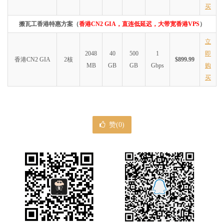
买
搬瓦工香港特惠方案（
香港CN2 GIA，直连低延迟，大带宽香港VPS
）
立
2048
40
500
1
即
香港CN2 GIA
2核
$899.99
MB
GB
GB
Gbps
购
买
赞(
0
)