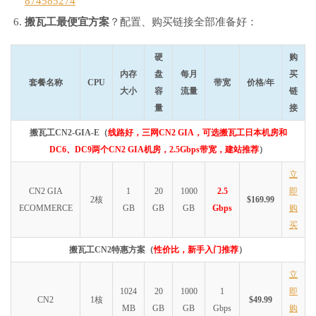
874585274
搬瓦工最便宜方案
？配置、购买链接全部准备好：
硬
购
内存
盘
每月
买
套餐名称
CPU
带宽
价格/年
大小
容
流量
链
量
接
搬瓦工CN2-GIA-E（
线路好，三网CN2 GIA，可选搬瓦工日本机房和
DC6、DC9两个CN2 GIA机房，2.5Gbps带宽，建站推荐
）
立
CN2 GIA
1
20
1000
2.5
即
2核
$169.99
ECOMMERCE
GB
GB
GB
Gbps
购
买
搬瓦工CN2特惠方案（
性价比，新手入门推荐
）
立
1024
20
1000
1
即
CN2
1核
$49.99
MB
GB
GB
Gbps
购