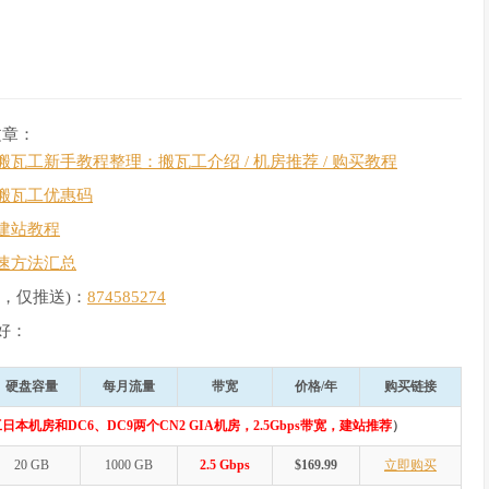
文章：
搬瓦工新手教程整理：搬瓦工介绍 / 机房推荐 / 购买教程
搬瓦工优惠码
建站教程
速方法汇总
，仅推送)：
874585274
好：
硬盘容量
每月流量
带宽
价格/年
购买链接
日本机房和DC6、DC9两个CN2 GIA机房，2.5Gbps带宽，建站推荐
）
20 GB
1000 GB
2.5 Gbps
$169.99
立即购买