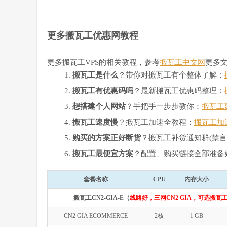
更多搬瓦工优惠网教程
更多搬瓦工VPS的相关教程，参考
搬瓦工中文网
更多
搬瓦工是什么
？带你对搬瓦工有个整体了解：
搬瓦工有优惠码吗
？最新搬瓦工优惠码整理：
想搭建个人网站
？手把手一步步教你：
搬瓦工
搬瓦工速度慢
？搬瓦工加速全教程：
搬瓦工加
购买的方案正好断货
？搬瓦工补货通知群(禁言
搬瓦工最便宜方案
？配置、购买链接全部准备
套餐名称
CPU
内存大小
搬瓦工CN2-GIA-E（
线路好，三网CN2 GIA，可选搬瓦工
CN2 GIA ECOMMERCE
2核
1 GB