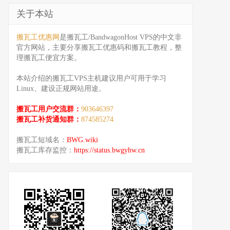
关于本站
搬瓦工优惠网
是搬瓦工/BandwagonHost VPS的中文非
官方网站，主要分享搬瓦工优惠码和搬瓦工教程，整
理搬瓦工便宜方案。
本站介绍的搬瓦工VPS主机建议用户可用于学习
Linux、建设正规网站用途。
搬瓦工用户交流群：
903646397
搬瓦工补货通知群：
874585274
搬瓦工短域名：
BWG.wiki
搬瓦工库存监控：
https://status.bwgyhw.cn