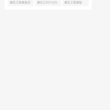
限量版补货 (67)
么时候补货 (67)
搬瓦工限量版买
搬瓦工DC9 (63)
搬瓦工限量版
不到 (67)
49.99 (62)