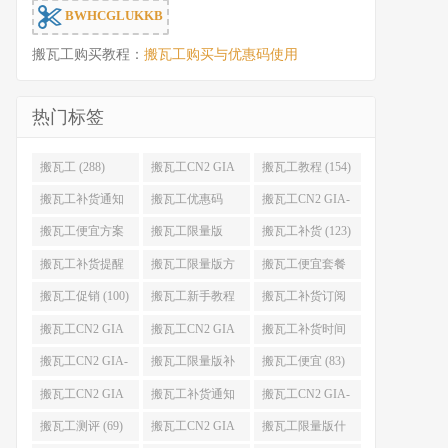
BWHCGLUKKB
搬瓦工购买教程：
搬瓦工购买与优惠码使用
热门标签
搬瓦工 (288)
搬瓦工CN2 GIA
搬瓦工教程 (154)
(176)
搬瓦工补货通知
搬瓦工优惠码
搬瓦工CN2 GIA-
(132)
(131)
E (130)
搬瓦工便宜方案
搬瓦工限量版
搬瓦工补货 (123)
(128)
(126)
搬瓦工补货提醒
搬瓦工限量版方
搬瓦工便宜套餐
(106)
案 (106)
(103)
搬瓦工促销 (100)
搬瓦工新手教程
搬瓦工补货订阅
(98)
(98)
搬瓦工CN2 GIA
搬瓦工CN2 GIA
搬瓦工补货时间
便宜方案 (92)
限量版 (90)
(89)
搬瓦工CN2 GIA-
搬瓦工限量版补
搬瓦工便宜 (83)
E限量版 (84)
货 (84)
搬瓦工CN2 GIA
搬瓦工补货通知
搬瓦工CN2 GIA-
优惠 (82)
QQ群 (76)
E便宜套餐 (76)
搬瓦工测评 (69)
搬瓦工CN2 GIA
搬瓦工限量版什