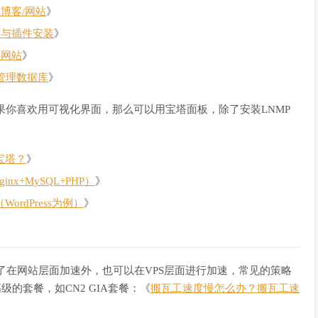
s博客/网站
》
主题与插件安装
》
s网站
》
n管理数据库
》
如果你喜欢用可视化界面，那么可以用宝塔面板，除了安装LNMP
宝塔？
》
x+MySQL+PHP）
》
rdPress为例）
》
了在网站层面加速外，也可以在VPS层面进行加速，常见的策略
级的套餐，如CN2 GIA套餐：《
搬瓦工速度慢怎么办？搬瓦工速