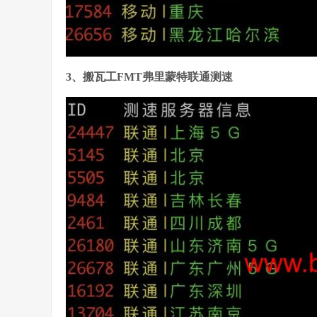
3、搬瓦工FMT弗里蒙特联通测速