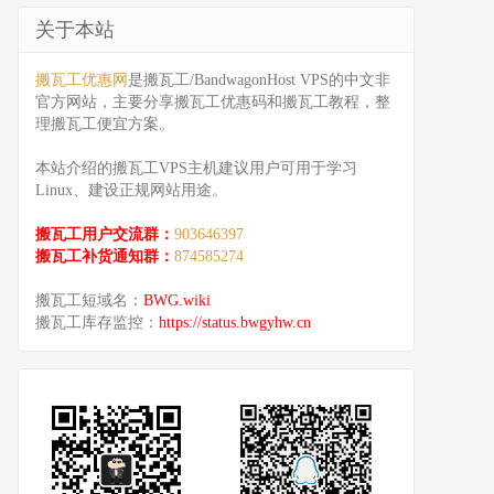
关于本站
搬瓦工优惠网
是搬瓦工/BandwagonHost VPS的中文非
官方网站，主要分享搬瓦工优惠码和搬瓦工教程，整
理搬瓦工便宜方案。
本站介绍的搬瓦工VPS主机建议用户可用于学习
Linux、建设正规网站用途。
搬瓦工用户交流群：
903646397
搬瓦工补货通知群：
874585274
搬瓦工短域名：
BWG.wiki
搬瓦工库存监控：
https://status.bwgyhw.cn