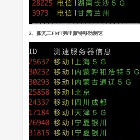
2、搬瓦工FMT弗里蒙特移动测速