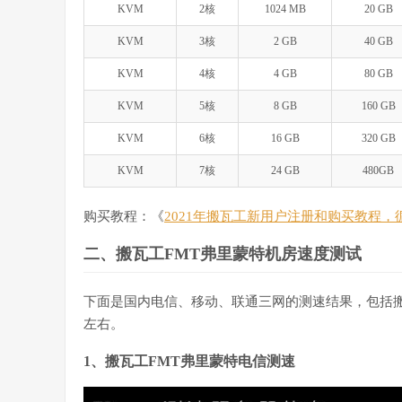
KVM
2核
1024 MB
20 GB
KVM
3核
2 GB
40 GB
KVM
4核
4 GB
80 GB
KVM
5核
8 GB
160 GB
KVM
6核
16 GB
320 GB
KVM
7核
24 GB
480GB
购买教程：《
2021年搬瓦工新用户注册和购买教程
二、搬瓦工FMT弗里蒙特机房速度测试
下面是国内电信、移动、联通三网的测速结果，包括搬
左右。
1、搬瓦工FMT弗里蒙特电信测速