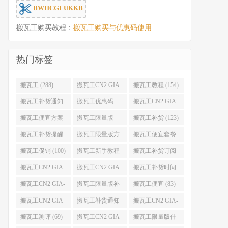
BWHCGLUKKB
搬瓦工购买教程：
搬瓦工购买与优惠码使用
热门标签
搬瓦工 (288)
搬瓦工CN2 GIA
搬瓦工教程 (154)
(176)
搬瓦工补货通知
搬瓦工优惠码
搬瓦工CN2 GIA-
(132)
(131)
E (130)
搬瓦工便宜方案
搬瓦工限量版
搬瓦工补货 (123)
(128)
(126)
搬瓦工补货提醒
搬瓦工限量版方
搬瓦工便宜套餐
(106)
案 (106)
(103)
搬瓦工促销 (100)
搬瓦工新手教程
搬瓦工补货订阅
(98)
(98)
搬瓦工CN2 GIA
搬瓦工CN2 GIA
搬瓦工补货时间
便宜方案 (92)
限量版 (90)
(89)
搬瓦工CN2 GIA-
搬瓦工限量版补
搬瓦工便宜 (83)
E限量版 (84)
货 (84)
搬瓦工CN2 GIA
搬瓦工补货通知
搬瓦工CN2 GIA-
优惠 (82)
QQ群 (76)
E便宜套餐 (76)
搬瓦工测评 (69)
搬瓦工CN2 GIA
搬瓦工限量版什