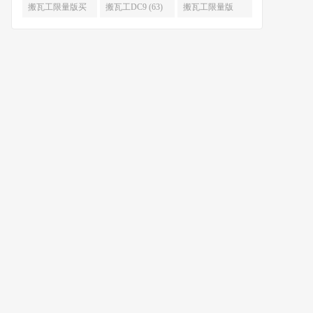
限量版补货 (67)
么时候补货 (67)
搬瓦工限量版买
搬瓦工DC9 (63)
搬瓦工限量版
不到 (67)
49.99 (62)