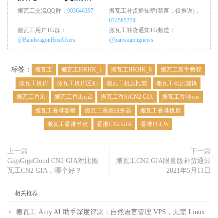
搬瓦工交流QQ群：
903646397
搬瓦工补货通知群(禁言，仅推送)：
874585274
搬瓦工用户TG群：
搬瓦工补货通知TG频道：
@BandwagonHostUsers
@banwagongnews
标签：
搬瓦工
搬瓦工HKHK_1
搬瓦工HKHK_8
搬瓦工新手教程
搬瓦工机房
搬瓦工机房区别
搬瓦工机房比较
搬瓦工机房选择
搬瓦工香港
搬瓦工香港cn2
搬瓦工香港CN2 GIA
搬瓦工香港vps
搬瓦工香港套餐
搬瓦工香港服务器
搬瓦工香港机房
搬瓦工香港节点
香港CN2 GIA
香港PCCW
上一篇
下一篇
GigsGigsCloud CN2 GIA对比搬
搬瓦工CN2 GIA限量版补货通知
瓦工CN2 GIA，哪个好？
2021年5月11日
相关推荐
搬瓦工 Amy AI 助手深度评测：自然语言管理 VPS，无需 Linux