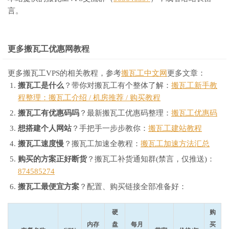
言。
更多搬瓦工优惠网教程
更多搬瓦工VPS的相关教程，参考
搬瓦工中文网
更多文章：
搬瓦工是什么
？带你对搬瓦工有个整体了解：
搬瓦工新手教
程整理：搬瓦工介绍 / 机房推荐 / 购买教程
搬瓦工有优惠码吗
？最新搬瓦工优惠码整理：
搬瓦工优惠码
想搭建个人网站
？手把手一步步教你：
搬瓦工建站教程
搬瓦工速度慢
？搬瓦工加速全教程：
搬瓦工加速方法汇总
购买的方案正好断货
？搬瓦工补货通知群(禁言，仅推送)：
874585274
搬瓦工最便宜方案
？配置、购买链接全部准备好：
硬
购
内存
盘
每月
买