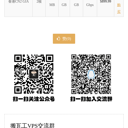
香港CN2 GIA
2核
$899.99
MB
GB
GB
Gbps
购
买
赞(
0
)
搬瓦工VPS交流群