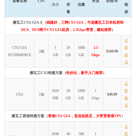
套餐名称
CPU
带宽
价格/年
大小
容
流量
链
量
接
搬瓦工CN2-GIA-E（
线路好，三网CN2 GIA，可选搬瓦工日本机房和
DC6、DC9两个CN2 GIA机房，2.5Gbps带宽，建站推荐
）
立
CN2 GIA
1
20
1000
2.5
即
2核
$169.99
ECOMMERCE
GB
GB
GB
Gbps
购
买
搬瓦工CN2特惠方案（
性价比，新手入门推荐
）
立
1024
20
1000
1
即
CN2
1核
$49.99
MB
GB
GB
Gbps
购
买
搬瓦工香港特惠方案（
香港CN2 GIA，直连低延迟，大带宽香港VPS
）
立
2048
40
500
1
即