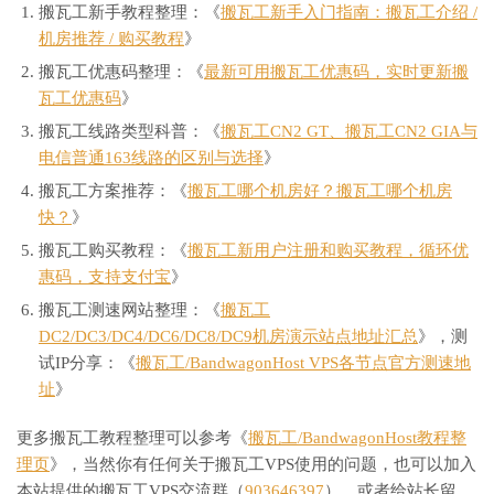
搬瓦工新手教程整理：《
搬瓦工新手入门指南：搬瓦工介绍 /
机房推荐 / 购买教程
》
搬瓦工优惠码整理：《
最新可用搬瓦工优惠码，实时更新搬
瓦工优惠码
》
搬瓦工线路类型科普：《
搬瓦工CN2 GT、搬瓦工CN2 GIA与
电信普通163线路的区别与选择
》
搬瓦工方案推荐：《
搬瓦工哪个机房好？搬瓦工哪个机房
快？
》
搬瓦工购买教程：《
搬瓦工新用户注册和购买教程，循环优
惠码，支持支付宝
》
搬瓦工测速网站整理：《
搬瓦工
DC2/DC3/DC4/DC6/DC8/DC9机房演示站点地址汇总
》，测
试IP分享：《
搬瓦工/BandwagonHost VPS各节点官方测速地
址
》
更多搬瓦工教程整理可以参考《
搬瓦工/BandwagonHost教程整
理页
》，当然你有任何关于搬瓦工VPS使用的问题，也可以加入
本站提供的搬瓦工VPS交流群（
903646397
），或者给站长留