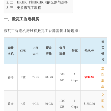
二、HKHK_1和HKHK_8的区别与选择
三、更多搬瓦工教程
一、搬瓦工香港机房
搬瓦工香港机房只有搬瓦工香港套餐才能选择：
购
套餐
内存
硬盘
每月
买
CPU
带宽
价格/年
名称
大小
容量
流量
链
接
立
500
1
即
香港
2核
2 GB
40 GB
$899.99
GB
Gbps
购
买
立
1000
1
即
香港
4核
4 GB
80 GB
$1559.99
GB
Gbps
购