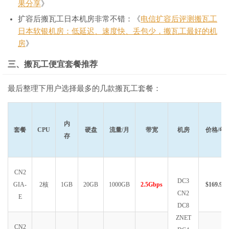
果分享
》
扩容后搬瓦工日本机房非常不错：《
电信扩容后评测搬瓦工
日本软银机房：低延迟、速度快、丢包少，搬瓦工最好的机
房
》
三、搬瓦工便宜套餐推荐
最后整理下用户选择最多的几款搬瓦工套餐：
内
套餐
CPU
硬盘
流量/月
带宽
机房
价格/年
存
CN2
DC3
GIA-
2核
1GB
20GB
1000GB
2.5Gbps
$169.99
CN2
E
DC8
ZNET
CN2