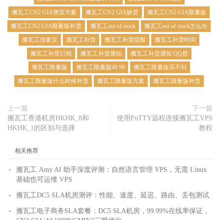
搬瓦工CN2 GIA便宜方案
搬瓦工CN2 GIA缺货
搬瓦工CN2 GIA限量版
搬瓦工CN2 GIA限量版补货
搬瓦工out of stock
搬瓦工out of stock怎么办
搬瓦工传家宝
搬瓦工补货
搬瓦工补货提醒
搬瓦工补货时间
搬瓦工补货订阅
搬瓦工补货通知
搬瓦工补货通知 QQ群
搬瓦工限量版
搬瓦工限量版49.99
搬瓦工限量版买不到
搬瓦工限量版什么时候补货
搬瓦工限量版方案
搬瓦工限量版补货
上一篇
下一篇
搬瓦工香港机房HKHK_8和
使用PuTTY远程连接搬瓦工VPS
HKHK_1的区别与选择
教程
相关推荐
搬瓦工 Amy AI 助手深度评测：自然语言管理 VPS，无需 Linux
基础也可运维 VPS
搬瓦工DC5 SLA机房测评：性能、速度、延迟、路由、丢包测试
搬瓦工电子商务SLA套餐：DC5 SLA机房，99.99%在线率保证，