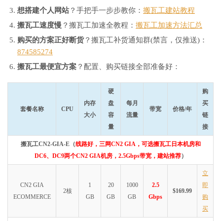
想搭建个人网站
？手把手一步步教你：
搬瓦工建站教程
搬瓦工速度慢
？搬瓦工加速全教程：
搬瓦工加速方法汇总
购买的方案正好断货
？搬瓦工补货通知群(禁言，仅推送)：
874585274
搬瓦工最便宜方案
？配置、购买链接全部准备好：
硬
购
内存
盘
每月
买
套餐名称
CPU
带宽
价格/年
大小
容
流量
链
量
接
搬瓦工CN2-GIA-E（
线路好，三网CN2 GIA，可选搬瓦工日本机房和
DC6、DC9两个CN2 GIA机房，2.5Gbps带宽，建站推荐
）
立
CN2 GIA
1
20
1000
2.5
即
2核
$169.99
ECOMMERCE
GB
GB
GB
Gbps
购
买