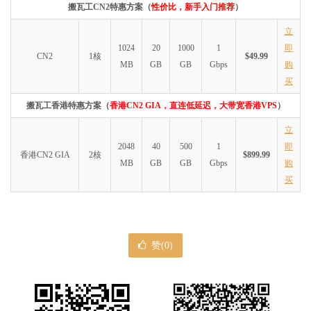
搬瓦工CN2特惠方案（
性价比，新手入门推荐
）
立
1024
20
1000
1
即
CN2
1核
$49.99
MB
GB
GB
Gbps
购
买
搬瓦工香港特惠方案（
香港CN2 GIA，直连低延迟，大带宽香港VPS
）
立
2048
40
500
1
即
香港CN2 GIA
2核
$899.99
MB
GB
GB
Gbps
购
买
赞(
0
)