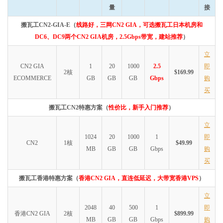
量
接
搬瓦工CN2-GIA-E（
线路好，三网CN2 GIA，可选搬瓦工日本机房和
DC6、DC9两个CN2 GIA机房，2.5Gbps带宽，建站推荐
）
立
CN2 GIA
1
20
1000
2.5
即
2核
$169.99
ECOMMERCE
GB
GB
GB
Gbps
购
买
搬瓦工CN2特惠方案（
性价比，新手入门推荐
）
立
1024
20
1000
1
即
CN2
1核
$49.99
MB
GB
GB
Gbps
购
买
搬瓦工香港特惠方案（
香港CN2 GIA，直连低延迟，大带宽香港VPS
）
立
2048
40
500
1
即
香港CN2 GIA
2核
$899.99
MB
GB
GB
Gbps
购