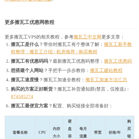
更多搬瓦工优惠网教程
更多搬瓦工VPS的相关教程，参考
搬瓦工中文网
更多文章：
搬瓦工是什么
？带你对搬瓦工有个整体了解：
搬瓦工新手教
程整理：搬瓦工介绍 / 机房推荐 / 购买教程
搬瓦工有优惠码吗
？最新搬瓦工优惠码整理：
搬瓦工优惠码
想搭建个人网站
？手把手一步步教你：
搬瓦工建站教程
搬瓦工速度慢
？搬瓦工加速全教程：
搬瓦工加速方法汇总
购买的方案正好断货
？搬瓦工补货通知群(禁言，仅推送)：
874585274
搬瓦工最便宜方案
？配置、购买链接全部准备好：
硬
购
内存
盘
每月
买
套餐名称
CPU
带宽
价格/年
大小
容
流量
链