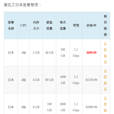
搬瓦工日本套餐整理：
购
套餐
内存
硬盘
每月
买
CPU
带宽
价格/年
名称
大小
容量
流量
链
接
立
500
1.2
即
日本
2核
2 GB
40 GB
$899.99
GB
Gbps
购
买
立
1000
1.2
即
日本
4核
4 GB
80 GB
$1559.99
GB
Gbps
购
买
立
160
2000
1.2
即
日本
6核
8 GB
$2999.99
GB
GB
Gbps
购