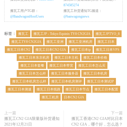
874585274
搬瓦工用户TG群：
搬瓦工补货通知TG频道：
@BandwagonHostUsers
@banwagongnews
标签：
搬瓦工
搬瓦工JP - Tokyo Equinix TY8 CN2GIA
搬瓦工JPTYO_8
搬瓦工TY8 CN2GIA
搬瓦工亚洲
搬瓦工亚洲机房
搬瓦工日本
搬瓦工日本CN2
搬瓦工日本CN2 GIA
搬瓦工日本ip
搬瓦工日本VPS
搬瓦工日本东京机房
搬瓦工日本主机
搬瓦工日本价格
搬瓦工日本套餐
搬瓦工日本带宽
搬瓦工日本怎么买
搬瓦工日本怎么样
搬瓦工日本服务器
搬瓦工日本机房
搬瓦工日本机房怎么样
搬瓦工日本机房测评
搬瓦工日本测试IP
搬瓦工日本测速
搬瓦工日本线路
搬瓦工日本节点
搬瓦工日本配置
搬瓦工机房
日本CN2 GIA
上一篇
下一篇
搬瓦工CN2 GIA限量版补货通知
搬瓦工香港CN2 GIA对比日本
2021年12月21日
CN2 GIA，哪个好，怎么选？