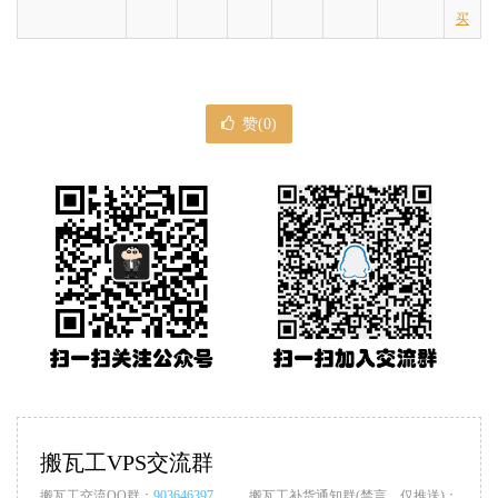
买
赞(
0
)
搬瓦工VPS交流群
搬瓦工交流QQ群：
903646397
搬瓦工补货通知群(禁言，仅推送)：