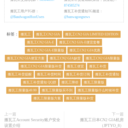
874585274
搬瓦工用户TG群：
搬瓦工补货通知TG频道：
@BandwagonHostUsers
@banwagongnews
标签：
搬瓦工
搬瓦工CN2 GIA
搬瓦工CN2 GIA LIMITED EDITION
搬瓦工CN2 GIA-E
搬瓦工CN2 GIA-E便宜套餐
搬瓦工CN2 GIA-E限量版
搬瓦工CN2 GIA优惠
搬瓦工CN2 GIA便宜方案
搬瓦工CN2 GIA缺货
搬瓦工CN2 GIA限量版
搬瓦工CN2 GIA限量版补货
搬瓦工便宜
搬瓦工补货
搬瓦工补货提醒
搬瓦工补货时间
搬瓦工补货订阅
搬瓦工补货通知
搬瓦工补货通知 QQ群
搬瓦工降价
搬瓦工限量版
搬瓦工限量版49.99
搬瓦工限量版买不到
搬瓦工限量版什么时候补货
搬瓦工限量版方案
搬瓦工限量版补货
上一篇
下一篇
搬瓦工Account Security账户安全
搬瓦工日本CN2 GIA机房
设置介绍
（JPTYO_8）