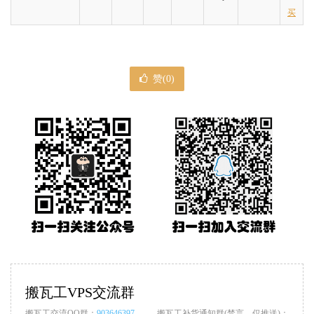
买
赞(
0
)
搬瓦工VPS交流群
搬瓦工交流QQ群：
903646397
搬瓦工补货通知群(禁言，仅推送)：