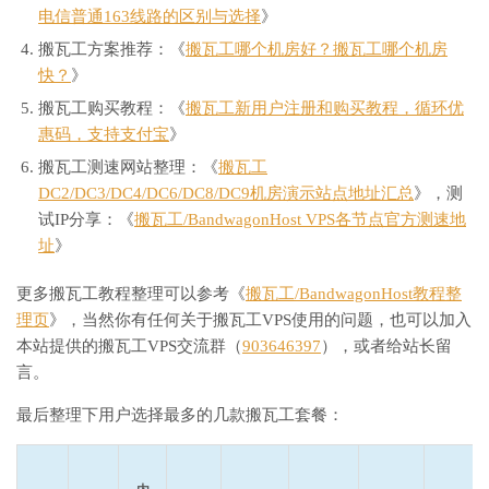
电信普通163线路的区别与选择
》
搬瓦工方案推荐：《
搬瓦工哪个机房好？搬瓦工哪个机房
快？
》
搬瓦工购买教程：《
搬瓦工新用户注册和购买教程，循环优
惠码，支持支付宝
》
搬瓦工测速网站整理：《
搬瓦工
DC2/DC3/DC4/DC6/DC8/DC9机房演示站点地址汇总
》，测
试IP分享：《
搬瓦工/BandwagonHost VPS各节点官方测速地
址
》
更多搬瓦工教程整理可以参考《
搬瓦工/BandwagonHost教程整
理页
》，当然你有任何关于搬瓦工VPS使用的问题，也可以加入
本站提供的搬瓦工VPS交流群（
903646397
），或者给站长留
言。
最后整理下用户选择最多的几款搬瓦工套餐：