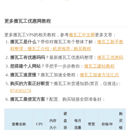
更多搬瓦工优惠网教程
更多搬瓦工VPS的相关教程，参考
搬瓦工中文网
更多文章：
搬瓦工是什么
？带你对搬瓦工有个整体了解：
搬瓦工新手教
程整理：搬瓦工介绍 / 机房推荐 / 购买教程
搬瓦工有优惠码吗
？最新搬瓦工优惠码整理：
搬瓦工优惠码
想搭建个人网站
？手把手一步步教你：
搬瓦工建站教程
搬瓦工速度慢
？搬瓦工加速全教程：
搬瓦工加速方法汇总
购买的方案正好断货
？搬瓦工补货通知群(禁言，仅推送)：
874585274
搬瓦工最便宜方案
？配置、购买链接全部准备好：
硬
购
内存
盘
每月
买
套餐名称
CPU
带宽
价格/年
大小
容
流量
链