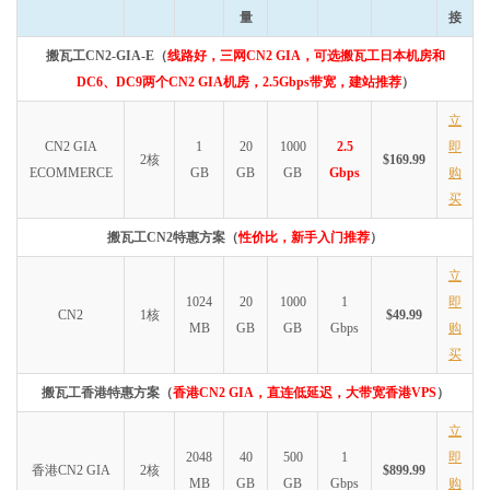
量
接
搬瓦工CN2-GIA-E（
线路好，三网CN2 GIA，可选搬瓦工日本机房和
DC6、DC9两个CN2 GIA机房，2.5Gbps带宽，建站推荐
）
立
CN2 GIA
1
20
1000
2.5
即
2核
$169.99
ECOMMERCE
GB
GB
GB
Gbps
购
买
搬瓦工CN2特惠方案（
性价比，新手入门推荐
）
立
1024
20
1000
1
即
CN2
1核
$49.99
MB
GB
GB
Gbps
购
买
搬瓦工香港特惠方案（
香港CN2 GIA，直连低延迟，大带宽香港VPS
）
立
2048
40
500
1
即
香港CN2 GIA
2核
$899.99
MB
GB
GB
Gbps
购