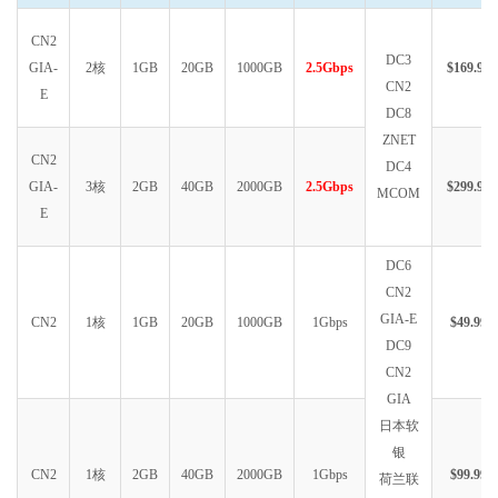
CN2
DC3
GIA-
2核
1GB
20GB
1000GB
2.5Gbps
$169.99
CN2
E
DC8
ZNET
CN2
DC4
GIA-
3核
2GB
40GB
2000GB
2.5Gbps
$299.99
MCOM
E
DC6
CN2
GIA-E
CN2
1核
1GB
20GB
1000GB
1Gbps
$49.99
DC9
CN2
GIA
日本软
银
CN2
1核
2GB
40GB
2000GB
1Gbps
$99.99
荷兰联