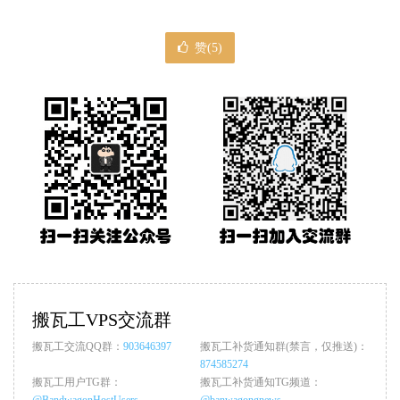
赞(
5
)
搬瓦工VPS交流群
搬瓦工交流QQ群：
903646397
搬瓦工补货通知群(禁言，仅推送)：
874585274
搬瓦工用户TG群：
搬瓦工补货通知TG频道：