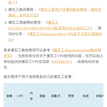
快？
》
搬瓦工购买教程：《
搬瓦工新用户注册和购买教程，循环优
惠码，支持支付宝
》
搬瓦工测速网站整理：《
搬瓦工
DC2/DC3/DC4/DC6/DC8/DC9机房演示站点地址汇总
》，测
试IP分享：《
搬瓦工/BandwagonHost VPS各节点官方测速地
址
》
更多搬瓦工教程整理可以参考《
搬瓦工/BandwagonHost教程整
理页
》，当然你有任何关于搬瓦工VPS使用的问题，也可以加入
本站提供的搬瓦工VPS交流群（
903646397
），或者给站长留
言。
最后整理下用户选择最多的几款搬瓦工套餐：
内
套餐
CPU
硬盘
流量/月
带宽
机房
价格/年
存