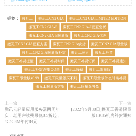
@BandwagonHostUsers
@banwagongnews
标签：
搬瓦工
搬瓦工CN2 GIA
搬瓦工CN2 GIA LIMITED EDITION
搬瓦工CN2 GIA-E
搬瓦工CN2 GIA-E便宜套餐
搬瓦工CN2 GIA-E限量版
搬瓦工CN2 GIA优惠
搬瓦工CN2 GIA便宜方案
搬瓦工CN2 GIA缺货
搬瓦工CN2 GIA限量版
搬瓦工CN2 GIA限量版补货
搬瓦工便宜
搬瓦工补货
搬瓦工补货提醒
搬瓦工补货时间
搬瓦工补货订阅
搬瓦工补货通知
搬瓦工补货通知 QQ群
搬瓦工降价
搬瓦工限量版
搬瓦工限量版49.99
搬瓦工限量版买不到
搬瓦工限量版什么时候补货
搬瓦工限量版方案
搬瓦工限量版补货
上一篇
下一篇
腾讯云轻量应用服务器两周年
[2022年9月30日]搬瓦工香港限量
庆：老用户续费最低0.5折起，
版HK85机房补货通知
4C4G8M年付84元
相关推荐