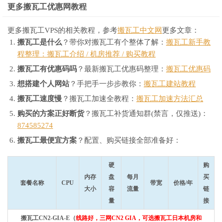
更多搬瓦工优惠网教程
更多搬瓦工VPS的相关教程，参考
搬瓦工中文网
更多文章：
搬瓦工是什么
？带你对搬瓦工有个整体了解：
搬瓦工新手教
程整理：搬瓦工介绍 / 机房推荐 / 购买教程
搬瓦工有优惠码吗
？最新搬瓦工优惠码整理：
搬瓦工优惠码
想搭建个人网站
？手把手一步步教你：
搬瓦工建站教程
搬瓦工速度慢
？搬瓦工加速全教程：
搬瓦工加速方法汇总
购买的方案正好断货
？搬瓦工补货通知群(禁言，仅推送)：
874585274
搬瓦工最便宜方案
？配置、购买链接全部准备好：
硬
购
内存
盘
每月
买
套餐名称
CPU
带宽
价格/年
大小
容
流量
链
量
接
搬瓦工CN2-GIA-E（
线路好，三网CN2 GIA，可选搬瓦工日本机房和