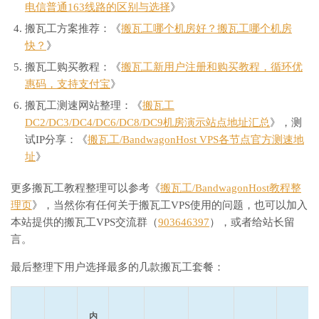
电信普通163线路的区别与选择
》
搬瓦工方案推荐：《
搬瓦工哪个机房好？搬瓦工哪个机房
快？
》
搬瓦工购买教程：《
搬瓦工新用户注册和购买教程，循环优
惠码，支持支付宝
》
搬瓦工测速网站整理：《
搬瓦工
DC2/DC3/DC4/DC6/DC8/DC9机房演示站点地址汇总
》，测
试IP分享：《
搬瓦工/BandwagonHost VPS各节点官方测速地
址
》
更多搬瓦工教程整理可以参考《
搬瓦工/BandwagonHost教程整
理页
》，当然你有任何关于搬瓦工VPS使用的问题，也可以加入
本站提供的搬瓦工VPS交流群（
903646397
），或者给站长留
言。
最后整理下用户选择最多的几款搬瓦工套餐：
内