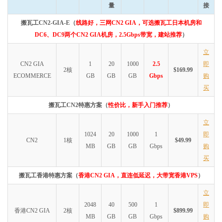
量
接
搬瓦工CN2-GIA-E（
线路好，三网CN2 GIA，可选搬瓦工日本机房和
DC6、DC9两个CN2 GIA机房，2.5Gbps带宽，建站推荐
）
立
CN2 GIA
1
20
1000
2.5
即
2核
$169.99
ECOMMERCE
GB
GB
GB
Gbps
购
买
搬瓦工CN2特惠方案（
性价比，新手入门推荐
）
立
1024
20
1000
1
即
CN2
1核
$49.99
MB
GB
GB
Gbps
购
买
搬瓦工香港特惠方案（
香港CN2 GIA，直连低延迟，大带宽香港VPS
）
立
2048
40
500
1
即
香港CN2 GIA
2核
$899.99
MB
GB
GB
Gbps
购