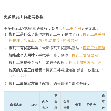
更多搬瓦工优惠网教程
更多搬瓦工VPS的相关教程，参考
搬瓦工中文网
更多文章：
搬瓦工是什么
？带你对搬瓦工有个整体了解：
搬瓦工新手教
程整理：搬瓦工介绍 / 机房推荐 / 购买教程
搬瓦工有优惠码吗
？最新搬瓦工优惠码整理：
搬瓦工优惠码
想搭建个人网站
？手把手一步步教你：
搬瓦工建站教程
搬瓦工速度慢
？搬瓦工加速全教程：
搬瓦工加速方法汇总
购买的方案正好断货
？搬瓦工补货通知群(禁言，仅推送)：
874585274
搬瓦工最便宜方案
？配置、购买链接全部准备好：
硬
购
内存
盘
每月
买
套餐名称
CPU
带宽
价格/年
大小
容
流量
链