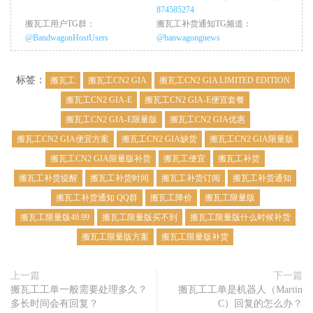
874585274
搬瓦工用户TG群：
搬瓦工补货通知TG频道：
@BandwagonHostUsers
@banwagongnews
标签：
搬瓦工
搬瓦工CN2 GIA
搬瓦工CN2 GIA LIMITED EDITION
搬瓦工CN2 GIA-E
搬瓦工CN2 GIA-E便宜套餐
搬瓦工CN2 GIA-E限量版
搬瓦工CN2 GIA优惠
搬瓦工CN2 GIA便宜方案
搬瓦工CN2 GIA缺货
搬瓦工CN2 GIA限量版
搬瓦工CN2 GIA限量版补货
搬瓦工便宜
搬瓦工补货
搬瓦工补货提醒
搬瓦工补货时间
搬瓦工补货订阅
搬瓦工补货通知
搬瓦工补货通知 QQ群
搬瓦工降价
搬瓦工限量版
搬瓦工限量版49.99
搬瓦工限量版买不到
搬瓦工限量版什么时候补货
搬瓦工限量版方案
搬瓦工限量版补货
上一篇
下一篇
搬瓦工工单一般需要处理多久？
搬瓦工工单是机器人（Martin
多长时间会有回复？
C）回复的怎么办？