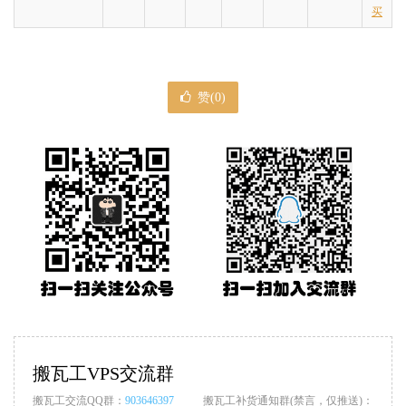
买
赞(
0
)
搬瓦工VPS交流群
搬瓦工交流QQ群：
903646397
搬瓦工补货通知群(禁言，仅推送)：